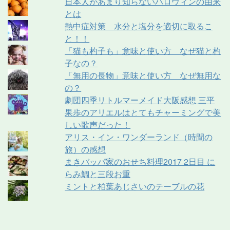
日本人があまり知らないハロウィンの由来
とは
熱中症対策 水分と塩分を適切に取るこ
と！！
「猫も杓子も」意味と使い方 なぜ猫と杓
子なの？
「無用の長物」意味と使い方 なぜ無用な
の？
劇団四季リトルマーメイド大阪感想 三平
果歩のアリエルはとてもチャーミングで美
しい歌声だった！
アリス・イン・ワンダーランド（時間の
旅）の感想
まきバッパ家のおせち料理2017 2日目 に
らみ鯛と三段お重
ミントと柏葉あじさいのテーブルの花