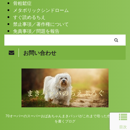
骨粗鬆症
メタボリックシンドローム
すぐ読めるちえ
禁止事項／著作権について
免責事項／問題を報告
お問い合わせ
Copyright© まきバッパのちえぶろぐ , 2026 All Rights
Reserved.
70オーバーのスーパーおばあちゃんまきバッパがこれまで培った色んな知恵
を書くブログ
目次