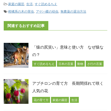
-
家庭の園芸
,
生活
,
すぐ読めるちえ
-
柑橘系の木の害虫
,
アゲハ蝶の幼虫
,
無農薬の退治方法
関連するおすすめ記事
「猿の尻笑い」意味と使い方 なぜ猿な
の？
すぐ読めるちえ
日本の言葉
動物
さ行の言葉
アブチロンの育て方 長期間揺れて咲く
人気の花
花の育て方
家庭の園芸
生活