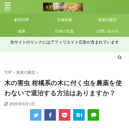
劇団四季
宝塚歌劇
家庭の園芸
健康
日本の言葉
お問い合わせ
当サイトのリンクにはアフィリエイト広告が含まれています
TOP
>
家庭の園芸
>
木の害虫 柑橘系の木に付く虫を農薬を使
わないで退治する方法はありますか？
2020年9月1日