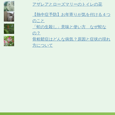
アザレアとローズマリーのトイレの花
【熱中症予防】お年寄りが気を付ける４つ
のこと
「蛇の生殺し」意味と使い方 なぜ蛇な
の？
骨粗鬆症はどんな病気？原因と症状の現れ
方について