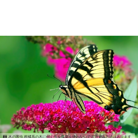
木の害虫 柑橘系の木に付く虫を農薬を使わないで退治する方法はあります