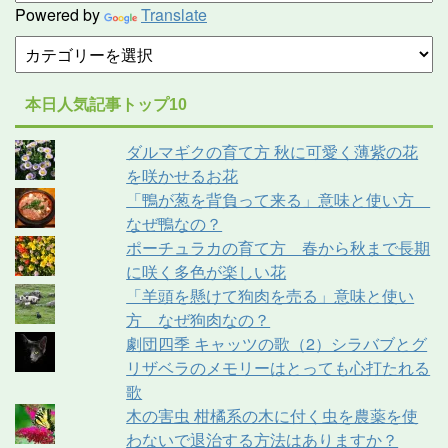
Powered by
Translate
本日人気記事トップ10
ダルマギクの育て方 秋に可愛く薄紫の花
を咲かせるお花
「鴨が葱を背負って来る」意味と使い方
なぜ鴨なの？
ポーチュラカの育て方 春から秋まで長期
に咲く多色が楽しい花
「羊頭を懸けて狗肉を売る」意味と使い
方 なぜ狗肉なの？
劇団四季 キャッツの歌（2）シラバブとグ
リザベラのメモリーはとっても心打たれる
歌
木の害虫 柑橘系の木に付く虫を農薬を使
わないで退治する方法はありますか？