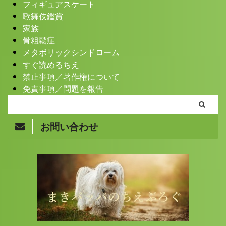
フィギュアスケート
歌舞伎鑑賞
家族
骨粗鬆症
メタボリックシンドローム
すぐ読めるちえ
禁止事項／著作権について
免責事項／問題を報告
お問い合わせ
Copyright© まきバッパのちえぶろぐ , 2026 All Rights
Reserved.