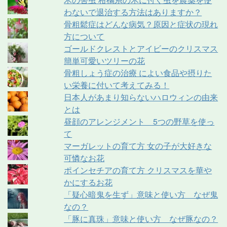
わないで退治する方法はありますか？
骨粗鬆症はどんな病気？原因と症状の現れ
方について
ゴールドクレストとアイビーのクリスマス
簡単可愛いツリーの花
骨粗しょう症の治療 によい食品や摂りた
い栄養に付いて考えてみる！
日本人があまり知らないハロウィンの由来
とは
昼顔のアレンジメント 5つの野草を使っ
て
マーガレットの育て方 女の子が大好きな
可憐なお花
ポインセチアの育て方 クリスマスを華や
かにするお花
「疑心暗鬼を生ず」意味と使い方 なぜ鬼
なの？
「豚に真珠」意味と使い方 なぜ豚なの？