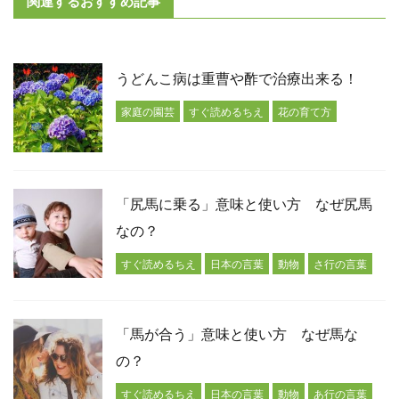
関連するおすすめ記事
うどんこ病は重曹や酢で治療出来る！
家庭の園芸
すぐ読めるちえ
花の育て方
「尻馬に乗る」意味と使い方 なぜ尻馬
なの？
すぐ読めるちえ
日本の言葉
動物
さ行の言葉
「馬が合う」意味と使い方 なぜ馬な
の？
すぐ読めるちえ
日本の言葉
動物
あ行の言葉