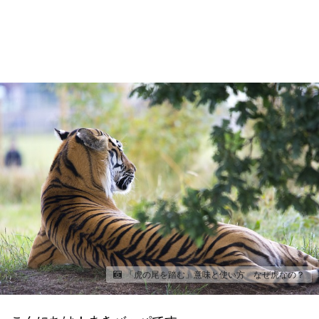
「虎の尾を踏む」意味と使い方 なぜ虎なの？