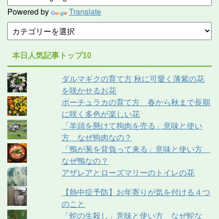
Powered by
Translate
本日人気記事トップ10
ダルマギクの育て方 秋に可愛く薄紫の花
を咲かせるお花
ポーチュラカの育て方 春から秋まで長期
に咲く多色が楽しい花
「羊頭を懸けて狗肉を売る」意味と使い
方 なぜ狗肉なの？
「鴨が葱を背負って来る」意味と使い方
なぜ鴨なの？
アザレアとローズマリーのトイレの花
【熱中症予防】お年寄りが気を付ける４つ
のこと
「蛇の生殺し」意味と使い方 なぜ蛇な