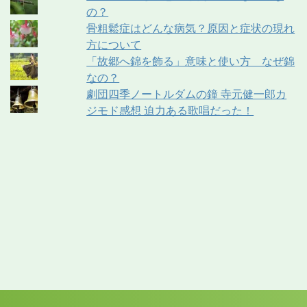
の？
骨粗鬆症はどんな病気？原因と症状の現れ
方について
「故郷へ錦を飾る」意味と使い方 なぜ錦
なの？
劇団四季ノートルダムの鐘 寺元健一郎カ
ジモド感想 迫力ある歌唱だった！