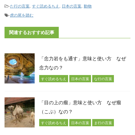
-
た行の言葉
,
すぐ読めるちえ
,
日本の言葉
,
動物
-
虎の尾を踏む
関連するおすすめ記事
「念力岩をも通す」意味と使い方 なぜ
念力なの？
すぐ読めるちえ
日本の言葉
な行の言葉
「目の上の瘤」意味と使い方 なぜ瘤
（こぶ）なの？
すぐ読めるちえ
日本の言葉
ま行の言葉