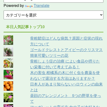
Powered by
Translate
本日人気記事トップ10
骨粗鬆症はどんな病気？原因と症状の現れ
方について
ゴールドクレストとアイビーのクリスマス
簡単可愛いツリーの花
骨粗しょう症の治療 によい食品や摂りた
い栄養に付いて考えてみる！
木の害虫 柑橘系の木に付く虫を農薬を使
わないで退治する方法はありますか？
日本人があまり知らないハロウィンの由来
とは
昼顔のアレンジメント 5つの野草を使っ
て
マーガレットの育て方 女の子が大好きな