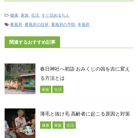
-
健康
,
家族
,
生活
,
すぐ読めるちえ
-
夏風邪
,
夏風邪の症状
,
夏風邪の予防
,
冬風邪
関連するおすすめ記事
春日神社へ初詣 おみくじの凶を吉に変え
る方法とは
家族
生活
薄毛と抜け毛 高齢者に起こる原因と対策
健康
家族
生活