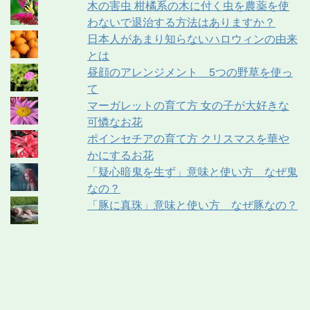
木の害虫 柑橘系の木に付く虫を農薬を使
わないで退治する方法はありますか？
日本人があまり知らないハロウィンの由来
とは
昼顔のアレンジメント 5つの野草を使っ
て
マーガレットの育て方 女の子が大好きな
可憐なお花
ポインセチアの育て方 クリスマスを華や
かにするお花
「疑心暗鬼を生ず」意味と使い方 なぜ鬼
なの？
「豚に真珠」意味と使い方 なぜ豚なの？