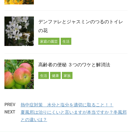
デンファレとジャスミンのつるのトイレ
の花
家庭の園芸
生活
高齢者の便秘 ３つのワケと解消法
生活
健康
家族
PREV
熱中症対策 水分と塩分を適切に取ること！！
NEXT
夏風邪は治りにくいと言いますが本当ですか？冬風邪
との違いは？