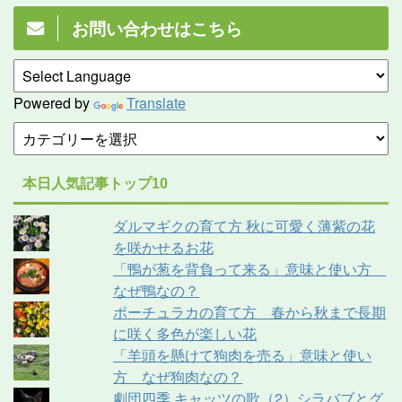
お問い合わせはこちら
Powered by
Translate
本日人気記事トップ10
ダルマギクの育て方 秋に可愛く薄紫の花
を咲かせるお花
「鴨が葱を背負って来る」意味と使い方
なぜ鴨なの？
ポーチュラカの育て方 春から秋まで長期
に咲く多色が楽しい花
「羊頭を懸けて狗肉を売る」意味と使い
方 なぜ狗肉なの？
劇団四季 キャッツの歌（2）シラバブとグ