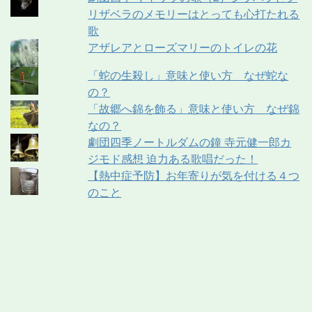
リザベラのメモリーはとっても心打たれる
歌
アザレアとローズマリーのトイレの花
「蛇の生殺し」意味と使い方 なぜ蛇な
の？
「故郷へ錦を飾る」意味と使い方 なぜ錦
なの？
劇団四季ノートルダムの鐘 寺元健一郎カ
ジモド感想 迫力ある歌唱だった！
【熱中症予防】お年寄りが気を付ける４つ
のこと