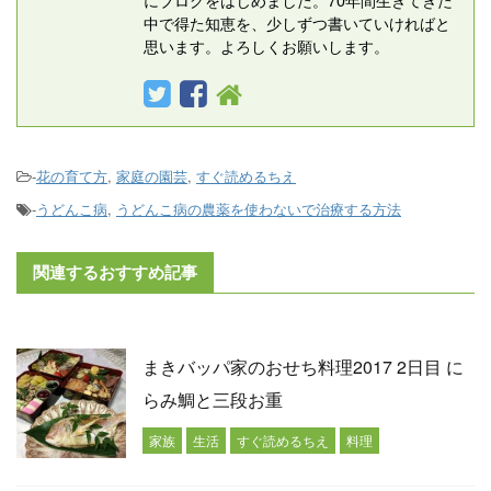
中で得た知恵を、少しずつ書いていければと
思います。よろしくお願いします。
-
花の育て方
,
家庭の園芸
,
すぐ読めるちえ
-
うどんこ病
,
うどんこ病の農薬を使わないで治療する方法
関連するおすすめ記事
まきバッパ家のおせち料理2017 2日目 に
らみ鯛と三段お重
家族
生活
すぐ読めるちえ
料理