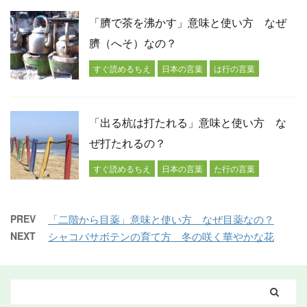
「臍で茶を沸かす」意味と使い方 なぜ
臍（へそ）なの？
すぐ読めるちえ
日本の言葉
は行の言葉
「出る杭は打たれる」意味と使い方 な
ぜ打たれるの？
すぐ読めるちえ
日本の言葉
た行の言葉
PREV
「二階から目薬」意味と使い方 なぜ目薬なの？
NEXT
シャコバサボテンの育て方 冬の咲く華やかな花