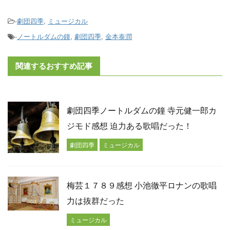
-
劇団四季
,
ミュージカル
-
ノートルダムの鐘
,
劇団四季
,
金本泰潤
関連するおすすめ記事
劇団四季ノートルダムの鐘 寺元健一郎カ
ジモド感想 迫力ある歌唱だった！
劇団四季
ミュージカル
梅芸１７８９感想 小池徹平ロナンの歌唱
力は抜群だった
ミュージカル