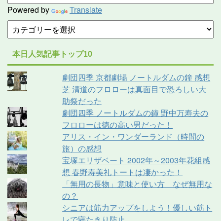
Powered by
Translate
本日人気記事トップ10
劇団四季 京都劇場 ノートルダムの鐘 感想
芝 清道のフロローは真面目で恐ろしい大
助祭だった
劇団四季 ノートルダムの鐘 野中万寿夫の
フロローは徳の高い男だった！
アリス・イン・ワンダーランド（時間の
旅）の感想
宝塚エリザベート 2002年～2003年花組感
想 春野寿美礼トートは凄かった！
「無用の長物」意味と使い方 なぜ無用な
の？
シニアは筋力アップをしよう！優しい筋ト
レで寝たきり防止