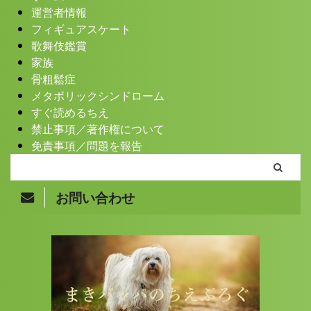
運営者情報
フィギュアスケート
歌舞伎鑑賞
家族
骨粗鬆症
メタボリックシンドローム
すぐ読めるちえ
禁止事項／著作権について
免責事項／問題を報告
お問い合わせ
Copyright© まきバッパのちえぶろぐ , 2026 All Rights
Reserved.