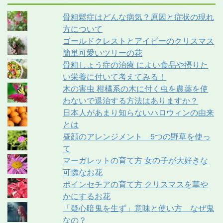
骨粗鬆症はどんな病気？原因と症状の現れ
方について
ゴールドクレストとアイビーのクリスマス
簡単可愛いツリーの花
骨粗しょう症の治療 によい食品や摂りた
い栄養に付いて考えてみる！
木の害虫 柑橘系の木に付く虫を農薬を使
わないで退治する方法はありますか？
日本人があまり知らないハロウィンの由来
とは
昼顔のアレンジメント 5つの野草を使っ
て
マーガレットの育て方 女の子が大好きな
可憐なお花
ポインセチアの育て方 クリスマスを華や
かにするお花
「疑心暗鬼を生ず」意味と使い方 なぜ鬼
なの？