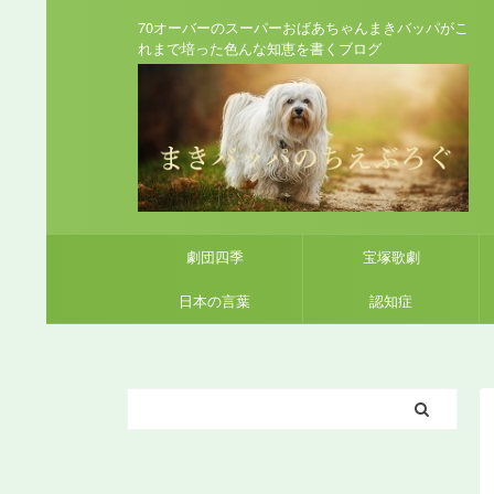
70オーバーのスーパーおばあちゃんまきバッパがこ
れまで培った色んな知恵を書くブログ
劇団四季
宝塚歌劇
日本の言葉
認知症