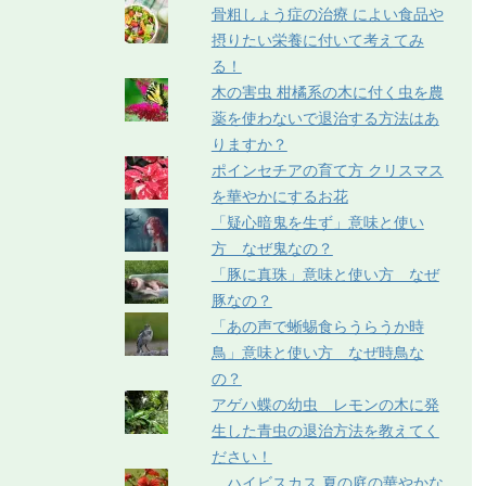
骨粗しょう症の治療 によい食品や
摂りたい栄養に付いて考えてみ
る！
木の害虫 柑橘系の木に付く虫を農
薬を使わないで退治する方法はあ
りますか？
ポインセチアの育て方 クリスマス
を華やかにするお花
「疑心暗鬼を生ず」意味と使い
方 なぜ鬼なの？
「豚に真珠」意味と使い方 なぜ
豚なの？
「あの声で蜥蜴食らうらうか時
鳥」意味と使い方 なぜ時鳥な
の？
アゲハ蝶の幼虫 レモンの木に発
生した青虫の退治方法を教えてく
ださい！
ハイビスカス 夏の庭の華やかな