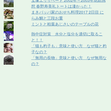
宝塚エリザベート 2002年～2003年花組感
想 春野寿美礼トートは凄かった！
まきバッパ家のおせち料理2017 2日目 に
らみ鯛と三段お重
ミントと柏葉あじさいのテーブルの花
熱中症対策 水分と塩分を適切に取るこ
と！！
「猫も杓子も」意味と使い方 なぜ猫と杓
子なの？
「無用の長物」意味と使い方 なぜ無用な
の？