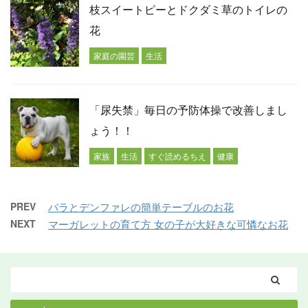
枝スイートピーとドクダミ草のトイレの
花
家庭の園芸
生活
「尿失禁」毎日の予防体操で改善しまし
ょう！！
家族
生活
すぐ読めるちえ
健康
PREV
バラとデンファレの簡単テーブルのお花
NEXT
マーガレットの育て方 女の子が大好きな可憐なお花