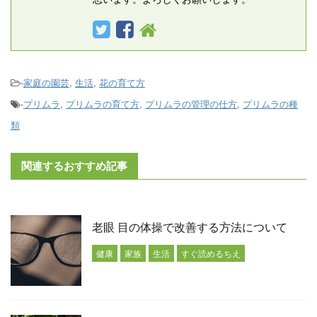
-
家庭の園芸
,
生活
,
花の育て方
-
プリムラ
,
プリムラの育て方
,
プリムラの管理の仕方
,
プリムラの種
類
関連するおすすめ記事
老眼 目の体操で改善する方法について
健康
家族
生活
すぐ読めるちえ