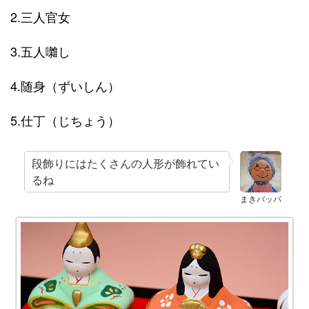
2.三人官女
3.五人囃し
4.随身（ずいしん）
5.仕丁（じちょう）
段飾りにはたくさんの人形が飾れてい
るね
まきバッパ