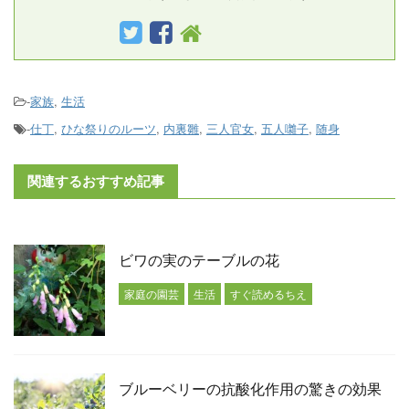
-
家族
,
生活
-
仕丁
,
ひな祭りのルーツ
,
内裏雛
,
三人官女
,
五人囃子
,
随身
関連するおすすめ記事
ビワの実のテーブルの花
家庭の園芸
生活
すぐ読めるちえ
ブルーベリーの抗酸化作用の驚きの効果