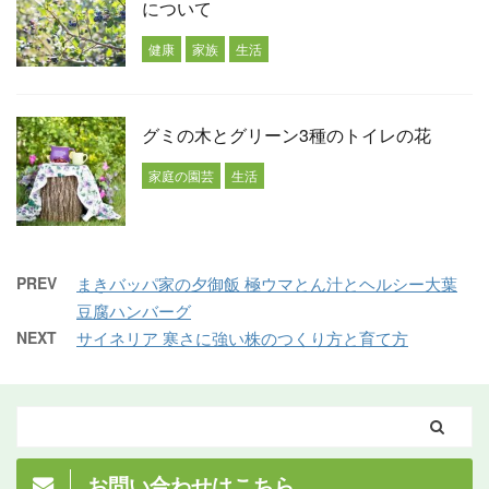
について
健康
家族
生活
グミの木とグリーン3種のトイレの花
家庭の園芸
生活
PREV
まきバッパ家の夕御飯 極ウマとん汁とヘルシー大葉
豆腐ハンバーグ
NEXT
サイネリア 寒さに強い株のつくり方と育て方
お問い合わせはこちら