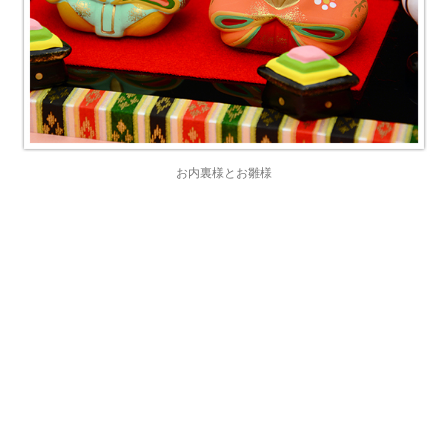
お内裏様とお雛様