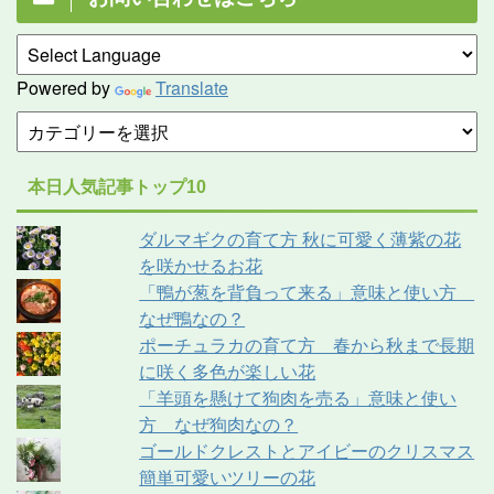
Powered by
Translate
本日人気記事トップ10
ダルマギクの育て方 秋に可愛く薄紫の花
を咲かせるお花
「鴨が葱を背負って来る」意味と使い方
なぜ鴨なの？
ポーチュラカの育て方 春から秋まで長期
に咲く多色が楽しい花
「羊頭を懸けて狗肉を売る」意味と使い
方 なぜ狗肉なの？
ゴールドクレストとアイビーのクリスマス
簡単可愛いツリーの花