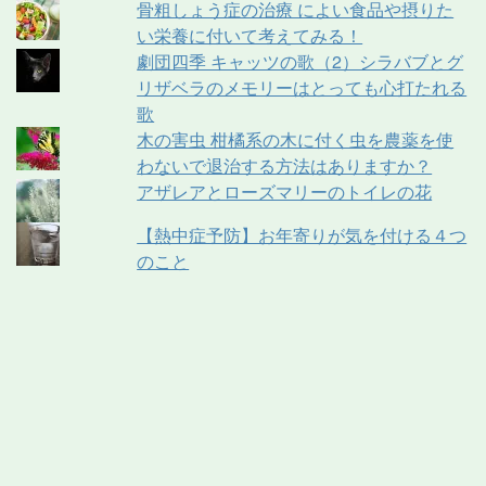
骨粗しょう症の治療 によい食品や摂りた
い栄養に付いて考えてみる！
劇団四季 キャッツの歌（2）シラバブとグ
リザベラのメモリーはとっても心打たれる
歌
木の害虫 柑橘系の木に付く虫を農薬を使
わないで退治する方法はありますか？
アザレアとローズマリーのトイレの花
【熱中症予防】お年寄りが気を付ける４つ
のこと