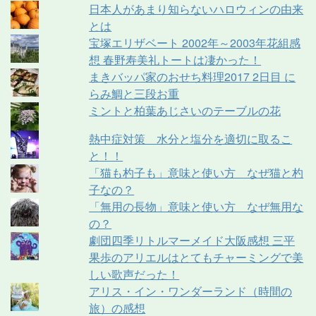
日本人があまり知らないハロウィンの由来
とは
宝塚エリザベート 2002年～2003年花組感
想 春野寿美礼トートは凄かった！
まきバッパ家のおせち料理2017 2日目 に
らみ鯛と三段お重
ミントと柏葉あじさいのテーブルの花
熱中症対策 水分と塩分を適切に取るこ
と！！
「猫も杓子も」意味と使い方 なぜ猫と杓
子なの？
「無用の長物」意味と使い方 なぜ無用な
の？
劇団四季リトルマーメイド大阪感想 三平
果歩のアリエルはとてもチャーミングで美
しい歌声だった！
アリス・イン・ワンダーランド（時間の
旅）の感想