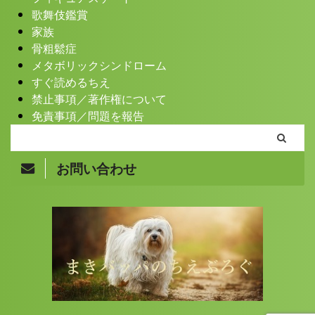
歌舞伎鑑賞
家族
骨粗鬆症
メタボリックシンドローム
すぐ読めるちえ
禁止事項／著作権について
免責事項／問題を報告
お問い合わせ
Copyright© まきバッパのちえぶろぐ , 2026 All Rights
Reserved.