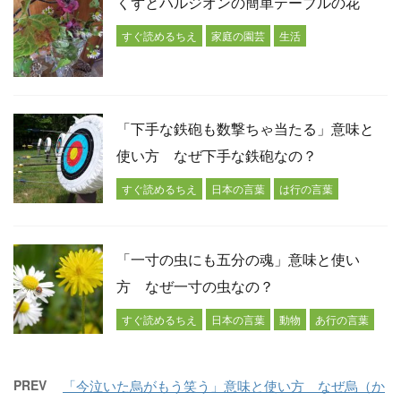
くずとハルジオンの簡単テーブルの花
すぐ読めるちえ
家庭の園芸
生活
「下手な鉄砲も数撃ちゃ当たる」意味と
使い方 なぜ下手な鉄砲なの？
すぐ読めるちえ
日本の言葉
は行の言葉
「一寸の虫にも五分の魂」意味と使い
方 なぜ一寸の虫なの？
すぐ読めるちえ
日本の言葉
動物
あ行の言葉
PREV
「今泣いた烏がもう笑う」意味と使い方 なぜ烏（か