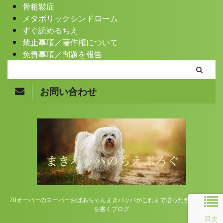
骨粗鬆症
メタボリックシンドローム
すぐ読めるちえ
禁止事項／著作権について
免責事項／問題を報告
お問い合わせ
Copyright© まきバッパのちえぶろぐ , 2026 All Rights
Reserved.
70オーバーのスーパーおばあちゃんまきバッパがこれまで培った色んな知恵
を書くブログ
目次