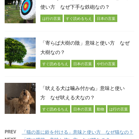
使い方 なぜ下手な鉄砲なの？
は行の言葉
すぐ読めるちえ
日本の言葉
「寄らば大樹の陰」意味と使い方 なぜ
大樹なの？
すぐ読めるちえ
日本の言葉
や行の言葉
「吠える犬は噛み付かぬ」意味と使い
方 なぜ吠える犬なの？
すぐ読めるちえ
日本の言葉
動物
は行の言葉
PREV
「猫の首に鈴を付ける」意味と使い方 なぜ猫なの？