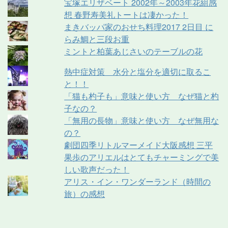
宝塚エリザベート 2002年～2003年花組感
想 春野寿美礼トートは凄かった！
まきバッパ家のおせち料理2017 2日目 に
らみ鯛と三段お重
ミントと柏葉あじさいのテーブルの花
熱中症対策 水分と塩分を適切に取るこ
と！！
「猫も杓子も」意味と使い方 なぜ猫と杓
子なの？
「無用の長物」意味と使い方 なぜ無用な
の？
劇団四季リトルマーメイド大阪感想 三平
果歩のアリエルはとてもチャーミングで美
しい歌声だった！
アリス・イン・ワンダーランド（時間の
旅）の感想