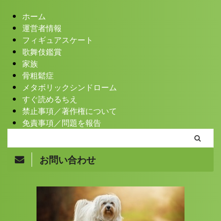
ホーム
運営者情報
フィギュアスケート
歌舞伎鑑賞
家族
骨粗鬆症
メタボリックシンドローム
すぐ読めるちえ
禁止事項／著作権について
免責事項／問題を報告
お問い合わせ
Copyright© まきバッパのちえぶろぐ , 2026 All Rights