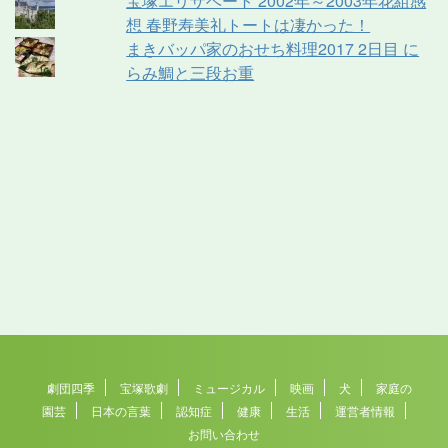
宝塚エリザベート 2002年～2003年花組感
想 春野寿美礼トートは凄かった！
まきバッパ家のおせち料理2017 2日目 に
らみ鯛と三段お重
劇団四季
宝塚歌劇
ミュージカル
映画
犬
家庭の
園芸
日本の言葉
認知症
健康
生活
運営者情報
お問い合わせ