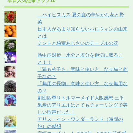
本日人気記事トップ10
ハイビスカス 夏の庭の華やかな花と野
菜
日本人があまり知らないハロウィンの由来
とは
ミントと柏葉あじさいのテーブルの花
熱中症対策 水分と塩分を適切に取るこ
と！！
「猫も杓子も」意味と使い方 なぜ猫と杓
子なの？
「無用の長物」意味と使い方 なぜ無用な
の？
劇団四季リトルマーメイド大阪感想 三平
果歩のアリエルはとてもチャーミングで美
しい歌声だった！
アリス・イン・ワンダーランド（時間の
旅）の感想