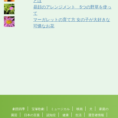
とは
昼顔のアレンジメント 5つの野草を使っ
て
マーガレットの育て方 女の子が大好きな
可憐なお花
劇団四季
宝塚歌劇
ミュージカル
映画
犬
家庭の
園芸
日本の言葉
認知症
健康
生活
運営者情報