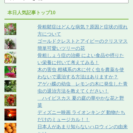
本日人気記事トップ10
骨粗鬆症はどんな病気？原因と症状の現れ
方について
ゴールドクレストとアイビーのクリスマス
簡単可愛いツリーの花
骨粗しょう症の治療 によい食品や摂りた
い栄養に付いて考えてみる！
木の害虫 柑橘系の木に付く虫を農薬を使
わないで退治する方法はありますか？
アゲハ蝶の幼虫 レモンの木に発生した青
虫の退治方法を教えてください！
ハイビスカス 夏の庭の華やかな花と野
菜
ディズニー映画 ライオンキング 動物たち
だけのミュージカル！！
日本人があまり知らないハロウィンの由来