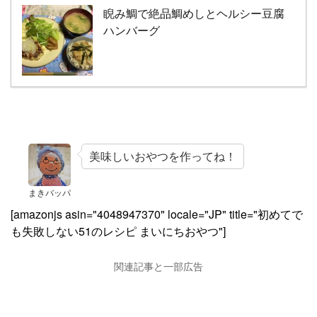
睨み鯛で絶品鯛めしとヘルシー豆腐
ハンバーグ
美味しいおやつを作ってね！
まきバッパ
[amazonjs asin="4048947370" locale="JP" title="初めてで
も失敗しない51のレシピ まいにちおやつ"]
関連記事と一部広告