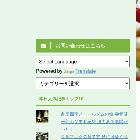
お問い合わせはこちら
Powered by
Translate
本日人気記事トップ10
劇団四季ノートルダムの鐘 寺元健
一郎カジモド感想 迫力ある歌唱だ
った！
ダルマギクの育て方 秋に可愛く薄