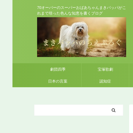
70オーバーのスーパーおばあちゃんまきバッパがこ
れまで培った色んな知恵を書くブログ
劇団四季
宝塚歌劇
日本の言葉
認知症