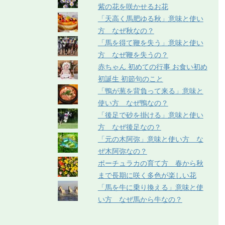
紫の花を咲かせるお花
「天高く馬肥ゆる秋」意味と使い
方 なぜ秋なの？
「馬を得て鞭を失う」意味と使い
方 なぜ鞭を失うの？
赤ちゃん 初めての行事 お食い初め
初誕生 初節句のこと
「鴨が葱を背負って来る」意味と
使い方 なぜ鴨なの？
「後足で砂を掛ける」意味と使い
方 なぜ後足なの？
「元の木阿弥」意味と使い方 な
ぜ木阿弥なの？
ポーチュラカの育て方 春から秋
まで長期に咲く多色が楽しい花
「馬を牛に乗り換える」意味と使
い方 なぜ馬から牛なの？