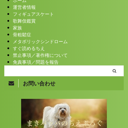
ホーム
運営者情報
フィギュアスケート
歌舞伎鑑賞
家族
骨粗鬆症
メタボリックシンドローム
すぐ読めるちえ
禁止事項／著作権について
免責事項／問題を報告
お問い合わせ
Copyright© まきバッパのちえぶろぐ , 2026 All Rights
Reserved.