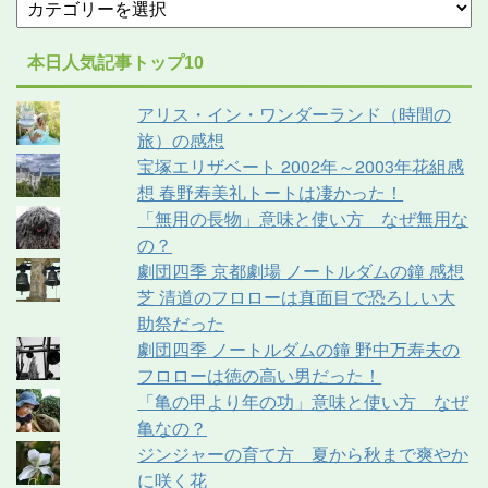
本日人気記事トップ10
アリス・イン・ワンダーランド（時間の
旅）の感想
宝塚エリザベート 2002年～2003年花組感
想 春野寿美礼トートは凄かった！
「無用の長物」意味と使い方 なぜ無用な
の？
劇団四季 京都劇場 ノートルダムの鐘 感想
芝 清道のフロローは真面目で恐ろしい大
助祭だった
劇団四季 ノートルダムの鐘 野中万寿夫の
フロローは徳の高い男だった！
「亀の甲より年の功」意味と使い方 なぜ
亀なの？
ジンジャーの育て方 夏から秋まで爽やか
に咲く花