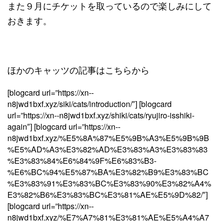
また９月にチケットを取っているので楽しみにして
おきます。
ほかのキャッツの記事はこちらから
[blogcard url=”https://xn--
n8jwd1bxf.xyz/siki/cats/introduction/″] [blogcard
url=”https://xn--n8jwd1bxf.xyz/shiki/cats/ryujiro-isshiki-
again″] [blogcard url=”https://xn--
n8jwd1bxf.xyz/%E5%8A%87%E5%9B%A3%E5%9B%9B
%E5%AD%A3%E3%82%AD%E3%83%A3%E3%83%83
%E3%83%84%E6%84%9F%E6%83%B3-
%E6%BC%94%E5%87%BA%E3%82%B9%E3%83%BC
%E3%83%91%E3%83%BC%E3%83%90%E3%82%A4%
E3%82%B6%E3%83%BC%E3%81%AE%E5%9D%82/″]
[blogcard url=”https://xn--
n8jwd1bxf.xyz/%E7%A7%81%E3%81%AE%E5%A4%A7