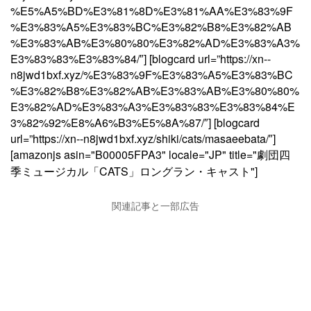
%E5%A5%BD%E3%81%8D%E3%81%AA%E3%83%9F
%E3%83%A5%E3%83%BC%E3%82%B8%E3%82%AB
%E3%83%AB%E3%80%80%E3%82%AD%E3%83%A3%
E3%83%83%E3%83%84/″] [blogcard url=”https://xn--
n8jwd1bxf.xyz/%E3%83%9F%E3%83%A5%E3%83%BC
%E3%82%B8%E3%82%AB%E3%83%AB%E3%80%80%
E3%82%AD%E3%83%A3%E3%83%83%E3%83%84%E
3%82%92%E8%A6%B3%E5%8A%87/″] [blogcard
url=”https://xn--n8jwd1bxf.xyz/shiki/cats/masaeebata/″]
[amazonjs asin="B00005FPA3" locale="JP" title="劇団四
季ミュージカル「CATS」ロングラン・キャスト"]
関連記事と一部広告