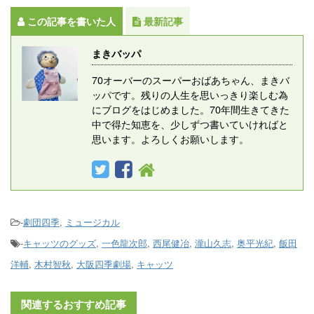
この記事を書いた人
最新記事
まきバッパ
70オーバーのスーパーおばあちゃん、まきバ
ッパです。残りの人生を思いっきり楽しむ為
にブログをはじめました。70年間生きてきた
中で得た知恵を、少しずつ書いていければと
思います。よろしくお願いします。
-
劇団四季
,
ミュージカル
-
キャッツのグッズ
,
一色龍次郎
,
西尾健冶
,
瀧山久志
,
奥平光紀
,
飯田
洋輔
,
木村智秋
,
大阪四季劇場
,
キャッツ
関連するおすすめ記事