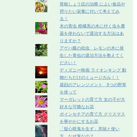
骨粗しょう症の治療 によい食品や
摂りたい栄養に付いて考えてみ
る！
木の害虫 柑橘系の木に付く虫を農
薬を使わないで退治する方法はあ
りますか？
アゲハ蝶の幼虫 レモンの木に発
生した青虫の退治方法を教えてく
ださい！
ディズニー映画 ライオンキング 動
物たちだけのミュージカル！！
昼顔のアレンジメント 5つの野草
を使って
マーガレットの育て方 女の子が大
好きな可憐なお花
ポインセチアの育て方 クリスマス
を華やかにするお花
「疑心暗鬼を生ず」意味と使い
方 なぜ鬼なの？