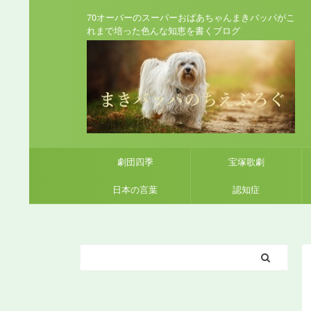
70オーバーのスーパーおばあちゃんまきバッパがこ
れまで培った色んな知恵を書くブログ
劇団四季
宝塚歌劇
日本の言葉
認知症