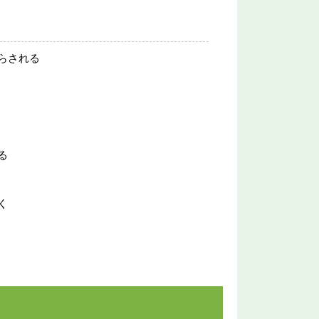
らされる
る
く