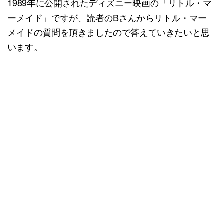
1989年に公開されたディズニー映画の「リトル・マ
ーメイド」ですが、読者のBさんからリトル・マー
メイドの質問を頂きましたので答えていきたいと思
います。