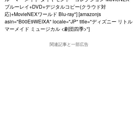
ブルーレイ+DVD+デジタルコピー(クラウド対
応)+MovieNEXワールド Blu-ray"] [amazonjs
asin="B00E9WEIXA" locale="JP" title="ディズニー リトル
マーメイド ミュージカル <劇団四季>"]
関連記事と一部広告