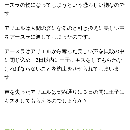
ースラの物になってしまうという恐ろしい物なので
す。
アリエルは人間の姿になるのと引き換えに美しい声
をアースラに渡してしまったのです。
アースラはアリエルから奪った美しい声を貝殻の中
に閉じ込め、3日以内に王子にキスをしてもらわな
ければならないことを約束をさせられてしまいま
す。
声を失ったアリエルは契約通りに３日の間に王子に
キスをしてもらえるのでしょうか？