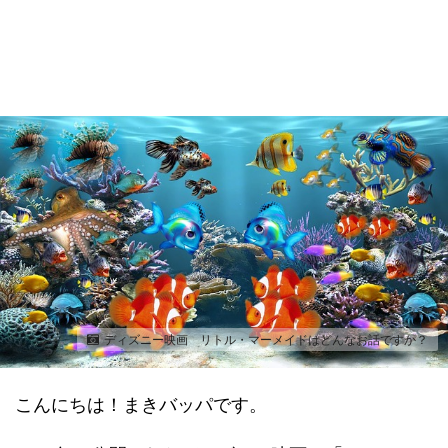
ディズニー映画 リトル・マーメイドはどんなお話ですか？
こんにちは！まきバッパです。