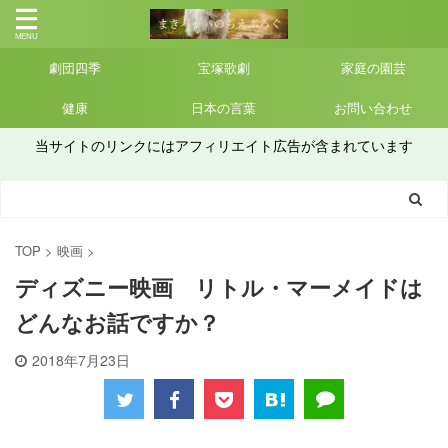
劇団四季
宝塚歌劇
家庭の園芸
健康
日本の言葉
お問い合わせ
当サイトのリンクにはアフィリエイト広告が含まれています
TOP
>
映画
>
ディズニー映画 リトル・マーメイドは
どんなお話ですか？
2018年7月23日