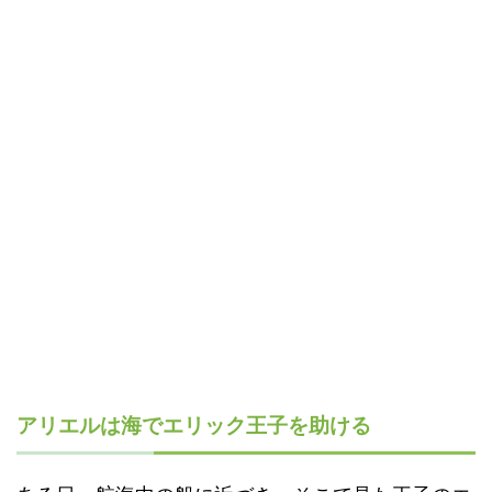
アリエルは海でエリック王子を助ける