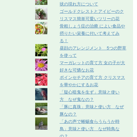
状の現れ方について
ゴールドクレストとアイビーのク
リスマス簡単可愛いツリーの花
骨粗しょう症の治療 によい食品や
摂りたい栄養に付いて考えてみ
る！
昼顔のアレンジメント 5つの野草
を使って
マーガレットの育て方 女の子が大
好きな可憐なお花
ポインセチアの育て方 クリスマス
を華やかにするお花
「疑心暗鬼を生ず」意味と使い
方 なぜ鬼なの？
「豚に真珠」意味と使い方 なぜ
豚なの？
「あの声で蜥蜴食らうらうか時
鳥」意味と使い方 なぜ時鳥な
の？