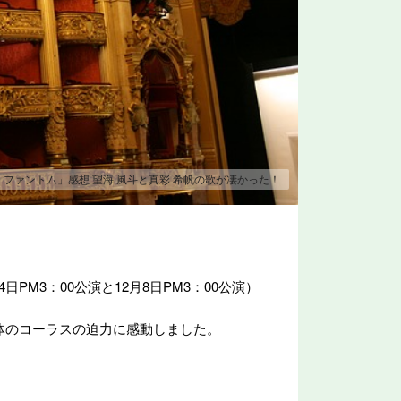
ファントム」感想 望海 風斗と真彩 希帆の歌が凄かった！
PM3：00公演と12月8日PM3：00公演）
全体のコーラスの迫力に感動しました。