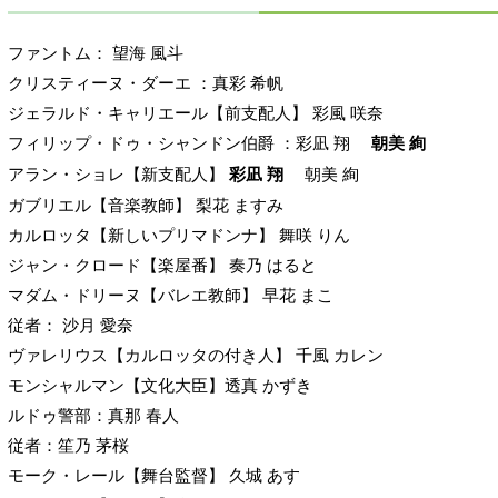
ファントム： 望海 風斗
クリスティーヌ・ダーエ ：真彩 希帆
ジェラルド・キャリエール【前支配人】 彩風 咲奈
フィリップ・ドゥ・シャンドン伯爵 ：彩凪 翔
朝美 絢
アラン・ショレ【新支配人】
彩凪 翔
朝美 絢
ガブリエル【音楽教師】 梨花 ますみ
カルロッタ【新しいプリマドンナ】 舞咲 りん
ジャン・クロード【楽屋番】 奏乃 はると
マダム・ドリーヌ【バレエ教師】 早花 まこ
従者： 沙月 愛奈
ヴァレリウス【カルロッタの付き人】 千風 カレン
モンシャルマン【文化大臣】透真 かずき
ルドゥ警部：真那 春人
従者：笙乃 茅桜
モーク・レール【舞台監督】 久城 あす