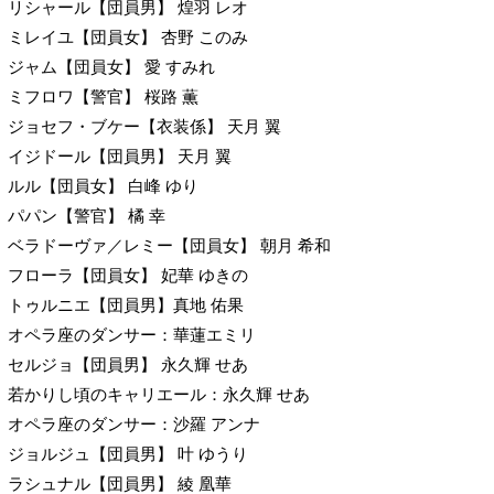
リシャール【団員男】 煌羽 レオ
ミレイユ【団員女】 杏野 このみ
ジャム【団員女】 愛 すみれ
ミフロワ【警官】 桜路 薫
ジョセフ・ブケー【衣装係】 天月 翼
イジドール【団員男】 天月 翼
ルル【団員女】 白峰 ゆり
パパン【警官】 橘 幸
ベラドーヴァ／レミー【団員女】 朝月 希和
フローラ【団員女】 妃華 ゆきの
トゥルニエ【団員男】真地 佑果
オペラ座のダンサー：華蓮エミリ
セルジョ【団員男】 永久輝 せあ
若かりし頃のキャリエール：永久輝 せあ
オペラ座のダンサー：沙羅 アンナ
ジョルジュ【団員男】 叶 ゆうり
ラシュナル【団員男】 綾 凰華