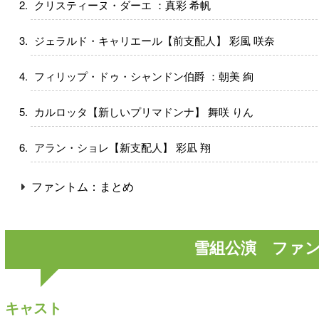
クリスティーヌ・ダーエ ：真彩 希帆
ジェラルド・キャリエール【前支配人】 彩風 咲奈
フィリップ・ドゥ・シャンドン伯爵 ：朝美 絢
カルロッタ【新しいプリマドンナ】 舞咲 りん
アラン・ショレ【新支配人】 彩凪 翔
ファントム：まとめ
雪組公演 ファ
キャスト