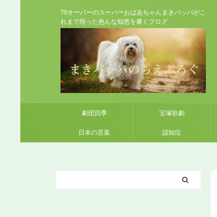
70オーバーのスーパーおばあちゃんまきバッパがこ
れまで培った色んな知恵を書くブログ
劇団四季
宝塚歌劇
日本の言葉
認知症