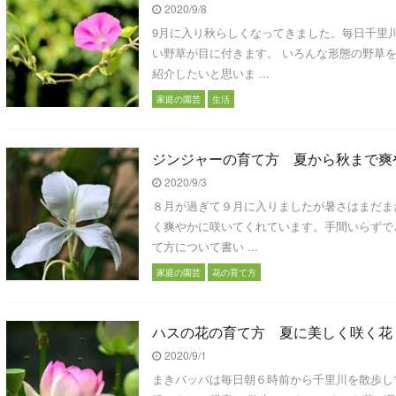
2020/9/8
9月に入り秋らしくなってきました。毎日千里
い野草が目に付きます。 いろんな形態の野草
紹介したいと思いま ...
家庭の園芸
生活
ジンジャーの育て方 夏から秋まで爽
2020/9/3
８月が過ぎて９月に入りましたが暑さはまだま
く爽やかに咲いてくれています。手間いらずで
て方について書い ...
家庭の園芸
花の育て方
ハスの花の育て方 夏に美しく咲く花
2020/9/1
まきバッパは毎日朝６時前から千里川を散歩し