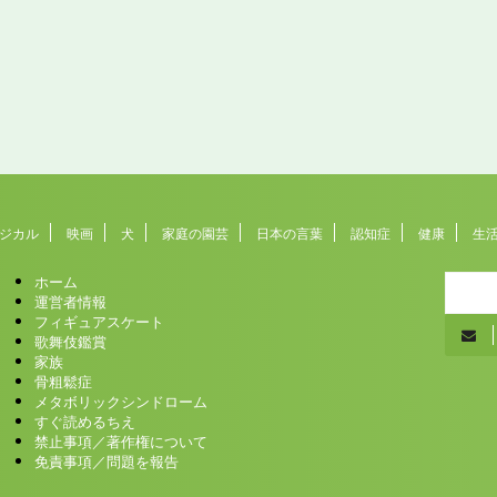
ジカル
映画
犬
家庭の園芸
日本の言葉
認知症
健康
生
ホーム
運営者情報
フィギュアスケート
歌舞伎鑑賞
家族
骨粗鬆症
メタボリックシンドローム
すぐ読めるちえ
禁止事項／著作権について
免責事項／問題を報告