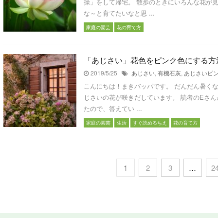
操」をして帰宅。 散歩のときにいろんな花が
な～と育てたいなと思 ...
家庭の園芸
花の育て方
「あじさい」花色をピンク色にする方
2019/5/25
あじさい
,
有機石灰
,
あじさいピ
こんにちは！まきバッパです。 だんだん暑く
じさいの花が咲きだしています。 読者のEさ
たので、答えてい ...
家庭の園芸
生活
すぐ読めるちえ
花の育て方
1
2
3
…
2