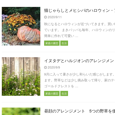
猫じゃらしとメヒシバのハロウィン・
2020/9/11
秋になるとハロウィンが近づいてきます。買い
ています。 まきバッパも毎年、ハロウィンの
簡単に作れて可愛い ...
家庭の園芸
生活
イヌタデとハルジオンのアレンジメン
2020/9/9
9月に入って暑さが少し和らいだ感じがします
ます。野草などは少し摘み取って帰り、家のテ
ゴールドクレストを ...
家庭の園芸
生活
昼顔のアレンジメント 5つの野草を