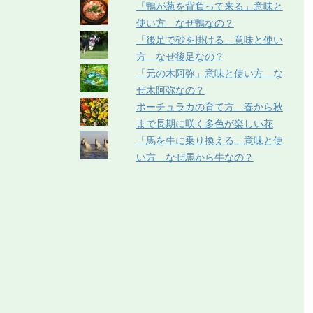
「鴨が葱を背負って来る」意味と
使い方 なぜ鴨なの？
「後足で砂を掛ける」意味と使い
方 なぜ後足なの？
「元の木阿弥」意味と使い方 な
ぜ木阿弥なの？
ポーチュラカの育て方 春から秋
まで長期に咲く多色が楽しい花
「馬を牛に乗り換える」意味と使
い方 なぜ馬から牛なの？