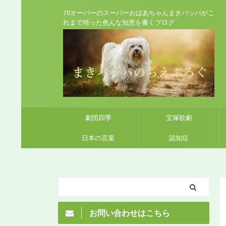
70オーバーのスーパーおばあちゃんまきバッパがこ
れまで培った色んな知恵を書くブログ
劇団四季
宝塚歌劇
日本の言葉
認知症
お問い合わせはこちら