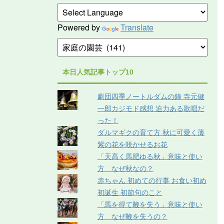
Powered by
Translate
本日人気記事トップ10
劇団四季ノートルダムの鐘 寺元健
一郎カジモド感想 迫力ある歌唱だ
った！
ダルマギクの育て方 秋に可愛く薄
紫の花を咲かせるお花
「天高く馬肥ゆる秋」意味と使い
方 なぜ秋なの？
赤ちゃん 初めての行事 お食い初め
初誕生 初節句のこと
「馬を得て鞭を失う」意味と使い
方 なぜ鞭を失うの？