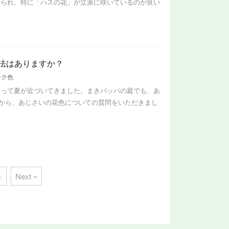
見られ、特に「ハスの花」が立派に咲いているのが良い
法はありますか？
ンク色
なって夏が近づいてきました。まきバッパの庭でも、あ
んから、あじさいの花色についての質問をいただきまし
4
Next »