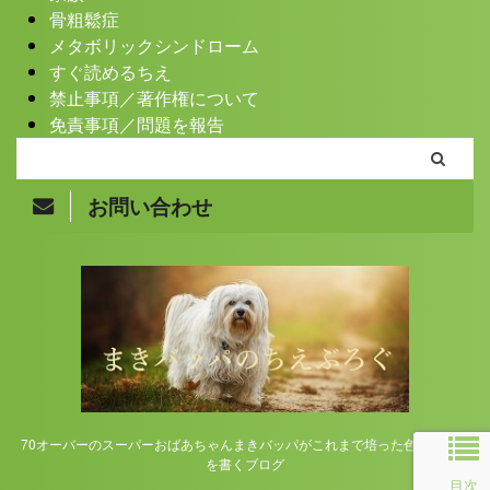
骨粗鬆症
メタボリックシンドローム
すぐ読めるちえ
禁止事項／著作権について
免責事項／問題を報告
お問い合わせ
Copyright© まきバッパのちえぶろぐ , 2026 All Rights
Reserved.
70オーバーのスーパーおばあちゃんまきバッパがこれまで培った色んな知恵
を書くブログ
目次