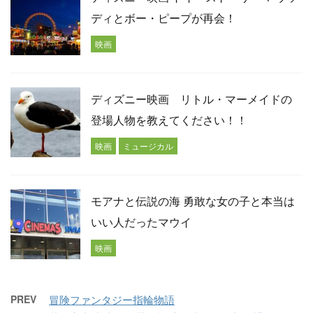
ディとボー・ピープが再会！
映画
ディズニー映画 リトル・マーメイドの
登場人物を教えてください！！
映画
ミュージカル
モアナと伝説の海 勇敢な女の子と本当は
いい人だったマウイ
映画
PREV
冒険ファンタジー指輪物語