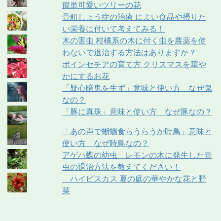
簡単可愛いツリーの花
骨粗しょう症の治療 によい食品や摂りた
い栄養に付いて考えてみる！
木の害虫 柑橘系の木に付く虫を農薬を使
わないで退治する方法はありますか？
ポインセチアの育て方 クリスマスを華や
かにするお花
「疑心暗鬼を生ず」意味と使い方 なぜ鬼
なの？
「豚に真珠」意味と使い方 なぜ豚なの？
「あの声で蜥蜴食らうらうか時鳥」意味と
使い方 なぜ時鳥なの？
アゲハ蝶の幼虫 レモンの木に発生した青
虫の退治方法を教えてください！
ハイビスカス 夏の庭の華やかな花と野
菜