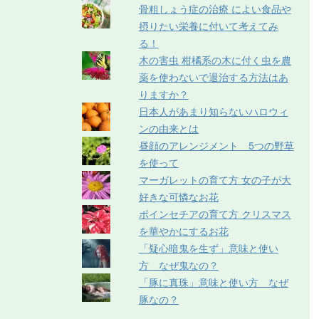
骨粗しょう症の治療 によい食品や
摂りたい栄養に付いて考えてみ
る！
木の害虫 柑橘系の木に付く虫を農
薬を使わないで退治する方法はあ
りますか？
日本人があまり知らないハロウィ
ンの由来とは
昼顔のアレンジメント 5つの野草
を使って
マーガレットの育て方 女の子が大
好きな可憐なお花
ポインセチアの育て方 クリスマス
を華やかにするお花
「疑心暗鬼を生ず」意味と使い
方 なぜ鬼なの？
「豚に真珠」意味と使い方 なぜ
豚なの？