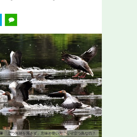
「立つ鳥跡を濁さず」意味と使い方 なぜ立つ鳥なの？