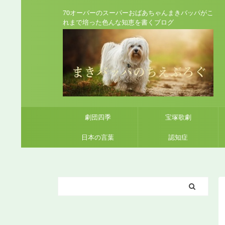
70オーバーのスーパーおばあちゃんまきバッパがこ
れまで培った色んな知恵を書くブログ
劇団四季
宝塚歌劇
日本の言葉
認知症