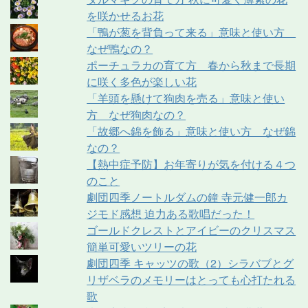
を咲かせるお花
「鴨が葱を背負って来る」意味と使い方
なぜ鴨なの？
ポーチュラカの育て方 春から秋まで長期
に咲く多色が楽しい花
「羊頭を懸けて狗肉を売る」意味と使い
方 なぜ狗肉なの？
「故郷へ錦を飾る」意味と使い方 なぜ錦
なの？
【熱中症予防】お年寄りが気を付ける４つ
のこと
劇団四季ノートルダムの鐘 寺元健一郎カ
ジモド感想 迫力ある歌唱だった！
ゴールドクレストとアイビーのクリスマス
簡単可愛いツリーの花
劇団四季 キャッツの歌（2）シラバブとグ
リザベラのメモリーはとっても心打たれる
歌