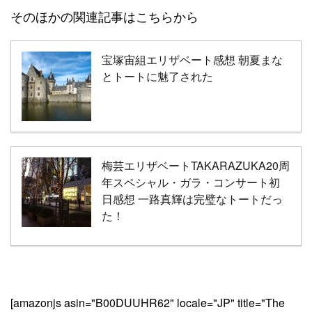
そのほかの関連記事はこちらから
宝塚宙組エリザベート感想 朝夏まな
とトートに魅了された
梅芸エリザベートTAKARAZUKA20周
年スペシャル・ガラ・コンサート初
日感想 一路真輝は完璧なトートだっ
た！
[amazonjs asin="B00DUUHR62" locale="JP" title="The