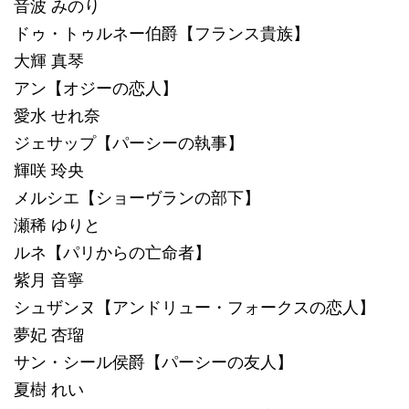
音波 みのり
ドゥ・トゥルネー伯爵【フランス貴族】
大輝 真琴
アン【オジーの恋人】
愛水 せれ奈
ジェサップ【パーシーの執事】
輝咲 玲央
メルシエ【ショーヴランの部下】
瀬稀 ゆりと
ルネ【パリからの亡命者】
紫月 音寧
シュザンヌ【アンドリュー・フォークスの恋人】
夢妃 杏瑠
サン・シール侯爵【パーシーの友人】
夏樹 れい