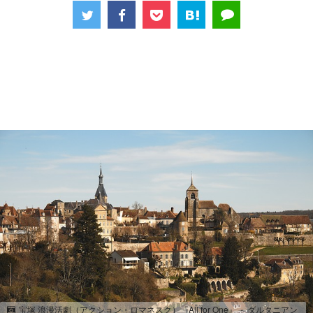
宝塚 浪漫活劇（アクション・ロマネスク）『All for One』 ～ダルタニアン