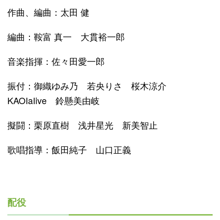
作曲、編曲：太田 健
編曲：鞍富 真一 大貫裕一郎
音楽指揮：佐々田愛一郎
振付：御織ゆみ乃 若央りさ 桜木涼介
KAOIaIive 鈴懸美由岐
擬闘：栗原直樹 浅井星光 新美智止
歌唱指導：飯田純子 山口正義
配役