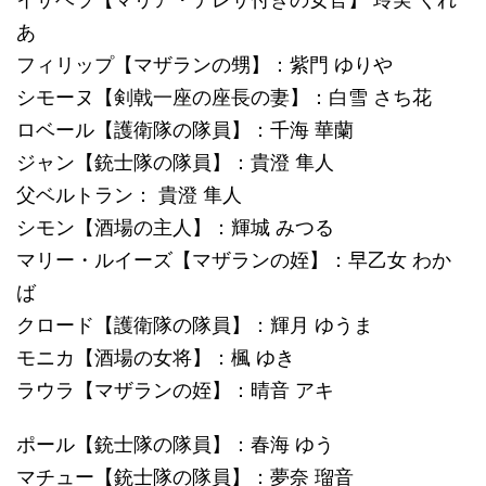
あ
フィリップ【マザランの甥】：紫門 ゆりや
シモーヌ【剣戟一座の座長の妻】：白雪 さち花
ロベール【護衛隊の隊員】：千海 華蘭
ジャン【銃士隊の隊員】：貴澄 隼人
父ベルトラン： 貴澄 隼人
シモン【酒場の主人】：輝城 みつる
マリー・ルイーズ【マザランの姪】：早乙女 わか
ば
クロード【護衛隊の隊員】：輝月 ゆうま
モニカ【酒場の女将】：楓 ゆき
ラウラ【マザランの姪】：晴音 アキ
ポール【銃士隊の隊員】：春海 ゆう
マチュー【銃士隊の隊員】：夢奈 瑠音