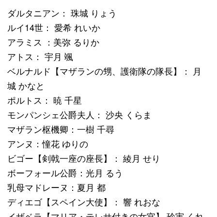
ダルタニアン： 珠城 りょう
ルイ14世： 愛希 れいか
アラミス ：美弥 るりか
アトス： 宇月 颯
ベルナルド【マザランの甥、護衛隊の隊長】： 月
城 かなと
ポルトス： 暁 千星
モンパンシェ公爵夫人： 沙央 くらま
マザラン枢機卿：一樹 千尋
アンヌ：憧花 ゆりの
ビゴー【剣戟一座の座長】： 綾月 せり
ボーフォール公爵：光月 るう
乳母マドレーヌ：夏月 都
ディエゴ【スペイン大使】： 響 れおな
イザベラ【マリア・テレサ付きの女官】 玲実 くれ