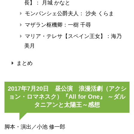
長】： 月城 かなと
モンパンシェ公爵夫人： 沙央 くらま
マザラン枢機卿：一樹 千尋
マリア・テレサ【スペイン王女】：海乃
美月
まとめ
2017年7月20日 昼公演 浪漫活劇（アクシ
ョン・ロマネスク）『All for One』 ～ダル
タニアンと太陽王～感想
脚本・演出／小池 修一郎