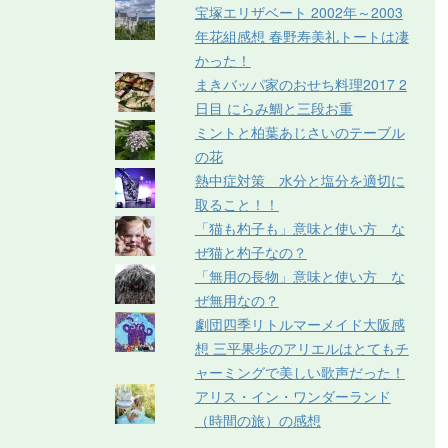
宝塚エリザベート 2002年～2003
年花組感想 春野寿美礼トートは凄
かった！
まきバッパ家のおせち料理2017 2
日目 にらみ鯛と三段お重
ミントと柏葉あじさいのテーブル
の花
熱中症対策 水分と塩分を適切に
取ること！！
「猫も杓子も」意味と使い方 な
ぜ猫と杓子なの？
「無用の長物」意味と使い方 な
ぜ無用なの？
劇団四季リトルマーメイド大阪感
想 三平果歩のアリエルはとてもチ
ャーミングで美しい歌声だった！
アリス・イン・ワンダーランド
（時間の旅）の感想