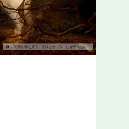
「死馬の骨を買う」意味と使い方 なぜ死馬なの？