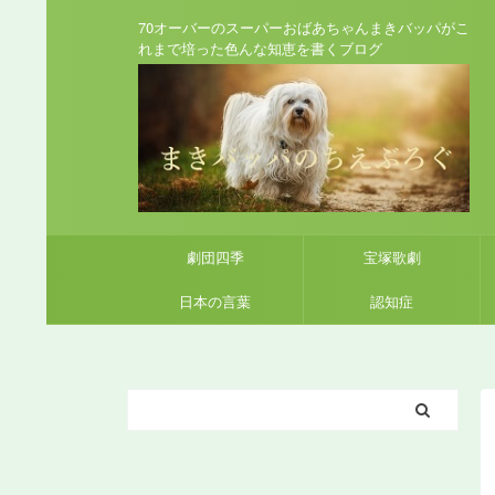
70オーバーのスーパーおばあちゃんまきバッパがこ
れまで培った色んな知恵を書くブログ
劇団四季
宝塚歌劇
日本の言葉
認知症