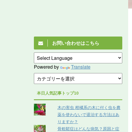
お問い合わせはこちら
Powered by
Translate
本日人気記事トップ10
木の害虫 柑橘系の木に付く虫を農
薬を使わないで退治する方法はあ
りますか？
骨粗鬆症はどんな病気？原因と症