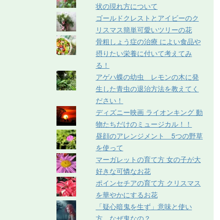
状の現れ方について
ゴールドクレストとアイビーのク
リスマス簡単可愛いツリーの花
骨粗しょう症の治療 によい食品や
摂りたい栄養に付いて考えてみ
る！
アゲハ蝶の幼虫 レモンの木に発
生した青虫の退治方法を教えてく
ださい！
ディズニー映画 ライオンキング 動
物たちだけのミュージカル！！
昼顔のアレンジメント 5つの野草
を使って
マーガレットの育て方 女の子が大
好きな可憐なお花
ポインセチアの育て方 クリスマス
を華やかにするお花
「疑心暗鬼を生ず」意味と使い
方 なぜ鬼なの？