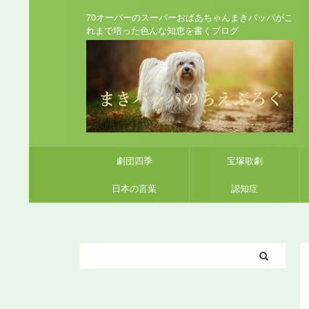
70オーバーのスーパーおばあちゃんまきバッパがこ
れまで培った色んな知恵を書くブログ
劇団四季
宝塚歌劇
日本の言葉
認知症