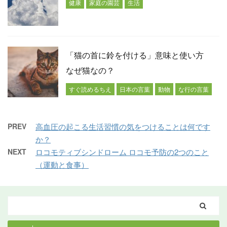
健康
家庭の園芸
生活
「猫の首に鈴を付ける」意味と使い方
なぜ猫なの？
すぐ読めるちえ
日本の言葉
動物
な行の言葉
PREV
高血圧の起こる生活習慣の気をつけることは何です
か？
NEXT
ロコモティブシンドローム ロコモ予防の2つのこと
（運動と食事）