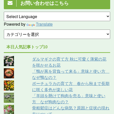
お問い合わせはこちら
Powered by
Translate
本日人気記事トップ10
ダルマギクの育て方 秋に可愛く薄紫の花
を咲かせるお花
「鴨が葱を背負って来る」意味と使い方
なぜ鴨なの？
ポーチュラカの育て方 春から秋まで長期
に咲く多色が楽しい花
「羊頭を懸けて狗肉を売る」意味と使い
方 なぜ狗肉なの？
骨粗鬆症はどんな病気？原因と症状の現れ
方について