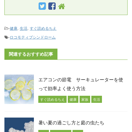
-
健康
,
生活
,
すぐ読めるちえ
-
ロコモティブシンドローム
関連するおすすめ記事
エアコンの節電 サーキュレーターを使
って効率よく使う方法
すぐ読めるちえ
健康
家族
生活
暑い夏の過ごし方と庭の虫たち