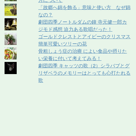
「故郷へ錦を飾る」意味と使い方 なぜ錦
なの？
劇団四季ノートルダムの鐘 寺元健一郎カ
ジモド感想 迫力ある歌唱だった！
ゴールドクレストとアイビーのクリスマス
簡単可愛いツリーの花
骨粗しょう症の治療 によい食品や摂りた
い栄養に付いて考えてみる！
劇団四季 キャッツの歌（2）シラバブとグ
リザベラのメモリーはとっても心打たれる
歌