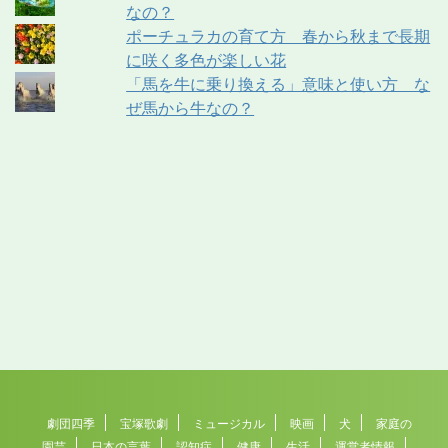
なの？
ポーチュラカの育て方 春から秋まで長期
に咲く多色が楽しい花
「馬を牛に乗り換える」意味と使い方 な
ぜ馬から牛なの？
劇団四季
宝塚歌劇
ミュージカル
映画
犬
家庭の
園芸
日本の言葉
認知症
健康
生活
運営者情報