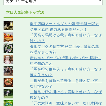
本日人気記事トップ10
劇団四季ノートルダムの鐘 寺元健一郎カ
ジモド感想 迫力ある歌唱だった！
「天高く馬肥ゆる秋」意味と使い方 なぜ
秋なの？
ダルマギクの育て方 秋に可愛く薄紫の花
を咲かせるお花
赤ちゃん 初めての行事 お食い初め 初誕生
初節句のこと
「馬を得て鞭を失う」意味と使い方 なぜ
鞭を失うの？
「鴨が葱を背負って来る」意味と使い方
なぜ鴨なの？
「後足で砂を掛ける」意味と使い方 なぜ
後足なの？
「元の木阿弥」意味と使い方 なぜ木阿弥