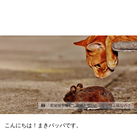
「窮鼠猫を噛む」意味と使い方 なぜ猫と鼠なの？
こんにちは！まきバッパです。