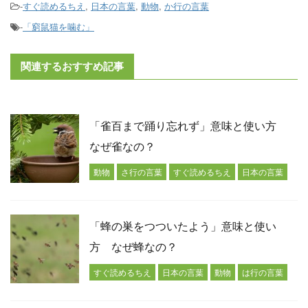
-
すぐ読めるちえ
,
日本の言葉
,
動物
,
か行の言葉
-
「窮鼠猫を噛む」
関連するおすすめ記事
「雀百まで踊り忘れず」意味と使い方
なぜ雀なの？
動物
さ行の言葉
すぐ読めるちえ
日本の言葉
「蜂の巣をつついたよう」意味と使い
方 なぜ蜂なの？
すぐ読めるちえ
日本の言葉
動物
は行の言葉