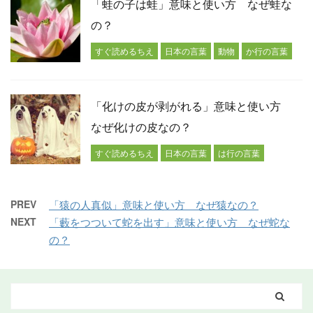
「蛙の子は蛙」意味と使い方 なぜ蛙な
の？
すぐ読めるちえ
日本の言葉
動物
か行の言葉
「化けの皮が剥がれる」意味と使い方
なぜ化けの皮なの？
すぐ読めるちえ
日本の言葉
は行の言葉
PREV
「猿の人真似」意味と使い方 なぜ猿なの？
NEXT
「藪をつついて蛇を出す」意味と使い方 なぜ蛇な
の？