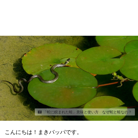
「蛇に睨まれた蛙」意味と使い方 なぜ蛇と蛙なの？
こんにちは！まきバッパです。