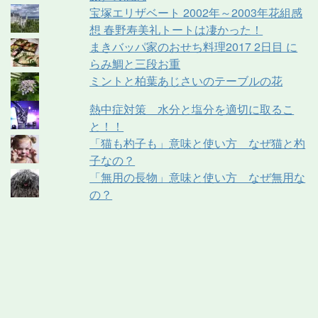
宝塚エリザベート 2002年～2003年花組感
想 春野寿美礼トートは凄かった！
まきバッパ家のおせち料理2017 2日目 に
らみ鯛と三段お重
ミントと柏葉あじさいのテーブルの花
熱中症対策 水分と塩分を適切に取るこ
と！！
「猫も杓子も」意味と使い方 なぜ猫と杓
子なの？
「無用の長物」意味と使い方 なぜ無用な
の？