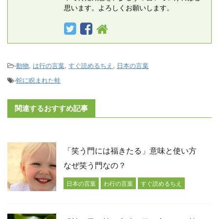
思います。よろしくお願いします。
-
動物
,
は行の言葉
,
すぐ読めるちえ
,
日本の言葉
-
蛇に睨まれた蛙
関連するおすすめ記事
「笑う門には福きたる」意味と使い方
なぜ笑う門なの？
日本の言葉
わ行の言葉
すぐ読めるちえ