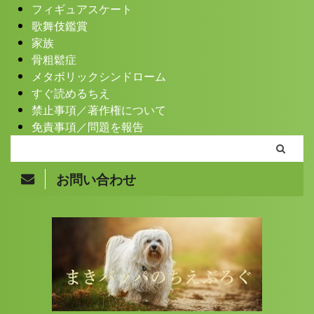
フィギュアスケート
歌舞伎鑑賞
家族
骨粗鬆症
メタボリックシンドローム
すぐ読めるちえ
禁止事項／著作権について
免責事項／問題を報告
お問い合わせ
Copyright© まきバッパのちえぶろぐ , 2026 All Rights
Reserved.