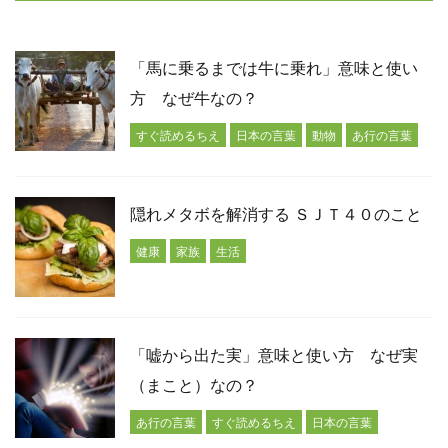
「馬に乗るまでは牛に乗れ」意味と使い
方 なぜ牛なの？
すぐ読めるちえ
日本の言葉
動物
あ行の言葉
隠れメタボを解消する ＳＪＴ４０のこと
健康
家族
生活
「嘘から出た実」意味と使い方 なぜ実
（まこと）なの？
あ行の言葉
すぐ読めるちえ
日本の言葉