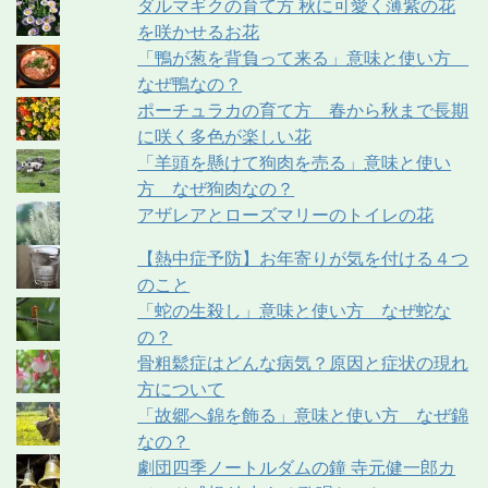
ダルマギクの育て方 秋に可愛く薄紫の花
を咲かせるお花
「鴨が葱を背負って来る」意味と使い方
なぜ鴨なの？
ポーチュラカの育て方 春から秋まで長期
に咲く多色が楽しい花
「羊頭を懸けて狗肉を売る」意味と使い
方 なぜ狗肉なの？
アザレアとローズマリーのトイレの花
【熱中症予防】お年寄りが気を付ける４つ
のこと
「蛇の生殺し」意味と使い方 なぜ蛇な
の？
骨粗鬆症はどんな病気？原因と症状の現れ
方について
「故郷へ錦を飾る」意味と使い方 なぜ錦
なの？
劇団四季ノートルダムの鐘 寺元健一郎カ