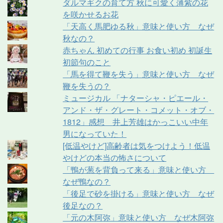
ダルマギクの育て方 秋に可愛く薄紫の花
を咲かせるお花
「天高く馬肥ゆる秋」意味と使い方 なぜ
秋なの？
赤ちゃん 初めての行事 お食い初め 初誕生
初節句のこと
「馬を得て鞭を失う」意味と使い方 なぜ
鞭を失うの？
ミュージカル 「ナターシャ・ピエール・
アンド・ザ・グレート・コメット・オブ・
1812」感想 井上芳雄はかっこいい中年
男になっていた！
[低温やけど]高齢者は気をつけよう！低温
やけどの本当の怖さについて
「鴨が葱を背負って来る」意味と使い方
なぜ鴨なの？
「後足で砂を掛ける」意味と使い方 なぜ
後足なの？
「元の木阿弥」意味と使い方 なぜ木阿弥