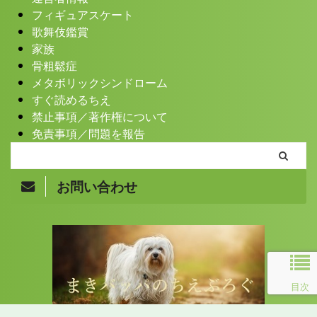
フィギュアスケート
歌舞伎鑑賞
家族
骨粗鬆症
メタボリックシンドローム
すぐ読めるちえ
禁止事項／著作権について
免責事項／問題を報告
お問い合わせ
Copyright© まきバッパのちえぶろぐ , 2026 All Rights
目次
Reserved.