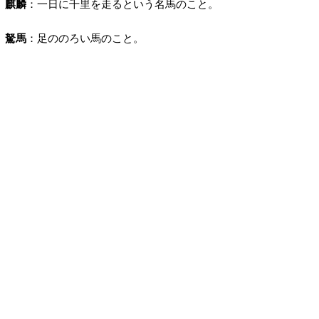
麒麟
：一日に千里を走るという名馬のこと。
駑馬
：足ののろい馬のこと。