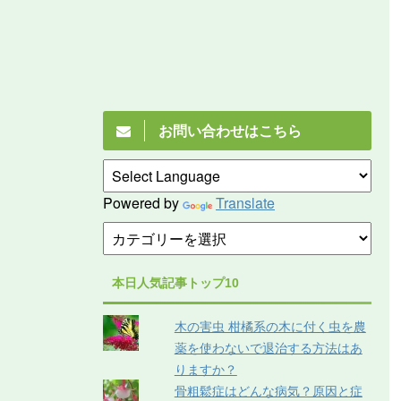
お問い合わせはこちら
Powered by
Translate
本日人気記事トップ10
木の害虫 柑橘系の木に付く虫を農
薬を使わないで退治する方法はあ
りますか？
骨粗鬆症はどんな病気？原因と症