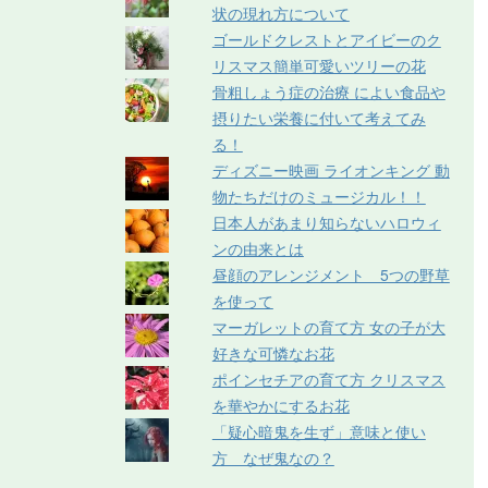
状の現れ方について
ゴールドクレストとアイビーのク
リスマス簡単可愛いツリーの花
骨粗しょう症の治療 によい食品や
摂りたい栄養に付いて考えてみ
る！
ディズニー映画 ライオンキング 動
物たちだけのミュージカル！！
日本人があまり知らないハロウィ
ンの由来とは
昼顔のアレンジメント 5つの野草
を使って
マーガレットの育て方 女の子が大
好きな可憐なお花
ポインセチアの育て方 クリスマス
を華やかにするお花
「疑心暗鬼を生ず」意味と使い
方 なぜ鬼なの？