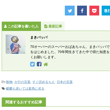
この記事を書いた人
最新記事
まきバッパ
70オーバーのスーパーおばあちゃん、まきバッパ
をはじめました。70年間生きてきた中で得た知恵
くお願いします。
-
動物
,
か行の言葉
,
すぐ読めるちえ
,
日本の言葉
-
麒麟も老いては駑馬に劣る
関連するおすすめ記事