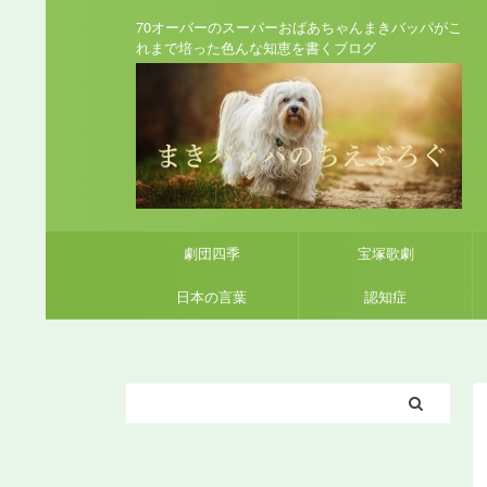
70オーバーのスーパーおばあちゃんまきバッパがこ
れまで培った色んな知恵を書くブログ
劇団四季
宝塚歌劇
日本の言葉
認知症