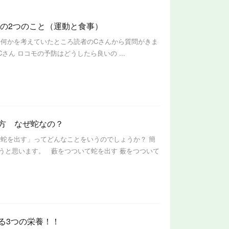
防の2つのこと（運動と食事）
は何かを考えていたところ読者のCさんから質問がきま
ん ロコモの予防はどうしたら良いの ...
方 なぜ蛇なの？
て蛇を出す」ってどんなことをいうのでしょうか？ 簡
うと思います。 藪をつついて蛇を出す 薮をつついて
る3つの栄養！！