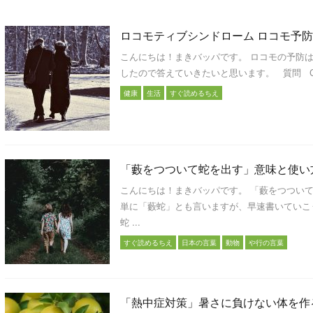
ロコモティブシンドローム ロコモ予
こんにちは！まきバッパです。 ロコモの予防
したので答えていきたいと思います。 質問 Cさ
健康
生活
すぐ読めるちえ
「藪をつついて蛇を出す」意味と使い
こんにちは！まきバッパです。 「藪をつつい
単に「藪蛇」とも言いますが、早速書いていこ
蛇 ...
すぐ読めるちえ
日本の言葉
動物
や行の言葉
「熱中症対策」暑さに負けない体を作