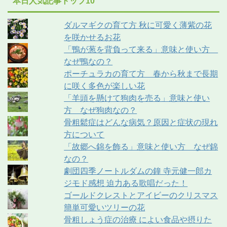
本日人気記事トップ10
ダルマギクの育て方 秋に可愛く薄紫の花
を咲かせるお花
「鴨が葱を背負って来る」意味と使い方
なぜ鴨なの？
ポーチュラカの育て方 春から秋まで長期
に咲く多色が楽しい花
「羊頭を懸けて狗肉を売る」意味と使い
方 なぜ狗肉なの？
骨粗鬆症はどんな病気？原因と症状の現れ
方について
「故郷へ錦を飾る」意味と使い方 なぜ錦
なの？
劇団四季ノートルダムの鐘 寺元健一郎カ
ジモド感想 迫力ある歌唱だった！
ゴールドクレストとアイビーのクリスマス
簡単可愛いツリーの花
骨粗しょう症の治療 によい食品や摂りた