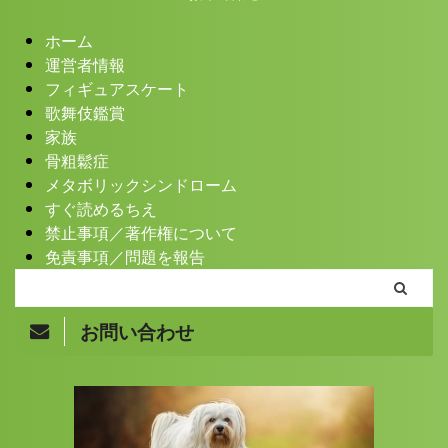
ホーム
運営者情報
フィギュアスケート
歌舞伎鑑賞
家族
骨粗鬆症
メタボリックシンドローム
すぐ読めるちえ
禁止事項／著作権について
免責事項／問題を報告
お問い合わせ
Copyright© まきバッパのちえぶろぐ , 2026 All Rights