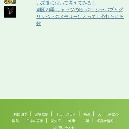
い栄養に付いて考えてみる！
劇団四季 キャッツの歌（2）シラバブとグ
リザベラのメモリーはとっても心打たれる
歌
劇団四季
宝塚歌劇
ミュージカル
映画
犬
家庭の
園芸
日本の言葉
認知症
健康
生活
運営者情報
お問い合わせ