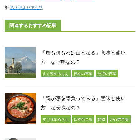
-
亀の甲より年の功
関連するおすすめ記事
「塵も積もれば山となる」意味と使い
方 なぜ塵なの？
すぐ読めるちえ
日本の言葉
た行の言葉
「鴨が葱を背負って来る」意味と使い
方 なぜ鴨なの？
すぐ読めるちえ
日本の言葉
動物
か行の言葉