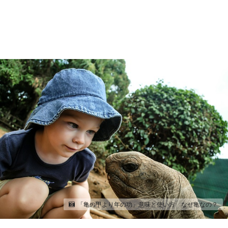
「亀の甲より年の功」意味と使い方 なぜ亀なの？