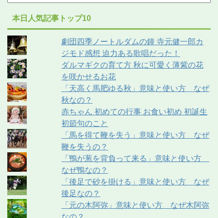
本日人気記事トップ10
劇団四季ノートルダムの鐘 寺元健一郎カ
ジモド感想 迫力ある歌唱だった！
ダルマギクの育て方 秋に可愛く薄紫の花
を咲かせるお花
「天高く馬肥ゆる秋」意味と使い方 なぜ
秋なの？
赤ちゃん 初めての行事 お食い初め 初誕生
初節句のこと
「馬を得て鞭を失う」意味と使い方 なぜ
鞭を失うの？
「鴨が葱を背負って来る」意味と使い方
なぜ鴨なの？
「後足で砂を掛ける」意味と使い方 なぜ
後足なの？
「元の木阿弥」意味と使い方 なぜ木阿弥
なの？