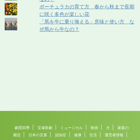
ポーチュラカの育て方 春から秋まで長期
に咲く多色が楽しい花
「馬を牛に乗り換える」意味と使い方 な
ぜ馬から牛なの？
劇団四季
宝塚歌劇
ミュージカル
映画
犬
家庭の
園芸
日本の言葉
認知症
健康
生活
運営者情報