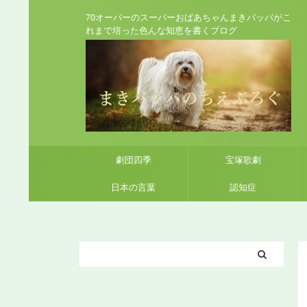
70オーバーのスーパーおばあちゃんまきバッパがこ
れまで培った色んな知恵を書くブログ
劇団四季
宝塚歌劇
日本の言葉
認知症