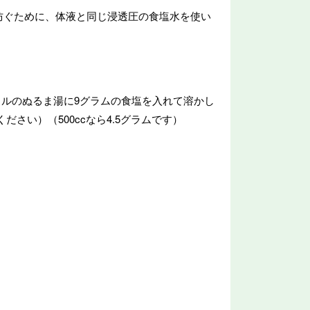
を防ぐために、体液と同じ浸透圧の食塩水を使い
トルのぬるま湯に9グラムの食塩を入れて溶かし
さい）（500ccなら4.5グラムです）