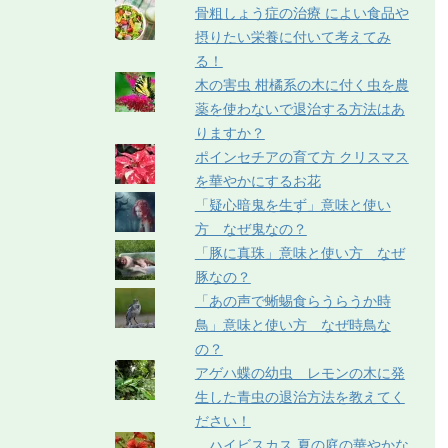
骨粗しょう症の治療 によい食品や
摂りたい栄養に付いて考えてみ
る！
木の害虫 柑橘系の木に付く虫を農
薬を使わないで退治する方法はあ
りますか？
ポインセチアの育て方 クリスマス
を華やかにするお花
「疑心暗鬼を生ず」意味と使い
方 なぜ鬼なの？
「豚に真珠」意味と使い方 なぜ
豚なの？
「あの声で蜥蜴食らうらうか時
鳥」意味と使い方 なぜ時鳥な
の？
アゲハ蝶の幼虫 レモンの木に発
生した青虫の退治方法を教えてく
ださい！
ハイビスカス 夏の庭の華やかな