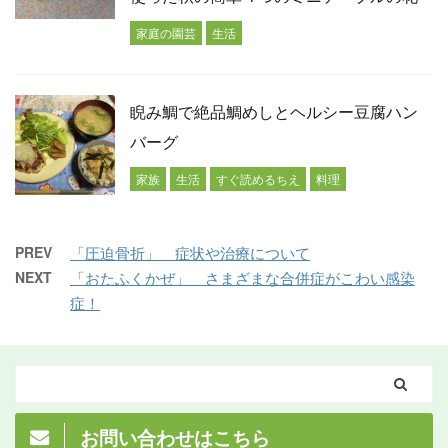
家庭の園芸
生活
睨み鯛で絶品鯛めしとヘルシー豆腐ハン
バーグ
家族
生活
すぐ読めるちえ
料理
PREV
「圧迫骨折」 症状や治療について
NEXT
「おたふくかぜ」 さまざまな合併症がこわい感染
症！
お問い合わせはこちら