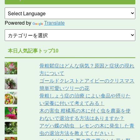
Powered by
Translate
本日人気記事トップ10
骨粗鬆症はどんな病気？原因と症状の現れ
方について
ゴールドクレストとアイビーのクリスマス
簡単可愛いツリーの花
骨粗しょう症の治療 によい食品や摂りた
い栄養に付いて考えてみる！
木の害虫 柑橘系の木に付く虫を農薬を使
わないで退治する方法はありますか？
アゲハ蝶の幼虫 レモンの木に発生した青
虫の退治方法を教えてください！