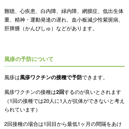
難聴、心疾患、白内障、緑内障、網膜症、低出生体
重、精神・運動発達の遅れ、血小板減少性紫斑病、
肝脾腫（かんぴしゅ）などがあります。
風疹の予防について
風疹は
できます。
風疹ワクチンの接種で予防
風疹ワクチンの接種は
するのが良いとされます
2回
（1回の接種では20人に1人が抗体ができないと考え
られています）
2回接種の場合は1回目から最低1ヶ月の間隔をあけ