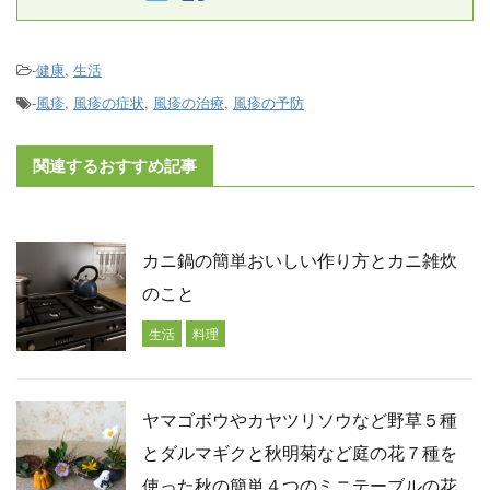
-
健康
,
生活
-
風疹
,
風疹の症状
,
風疹の治療
,
風疹の予防
関連するおすすめ記事
カニ鍋の簡単おいしい作り方とカニ雑炊
のこと
生活
料理
ヤマゴボウやカヤツリソウなど野草５種
とダルマギクと秋明菊など庭の花７種を
使った秋の簡単４つのミニテーブルの花