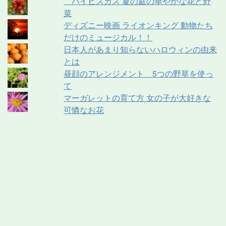
ハイビスカス 夏の庭の華やかな花と野
菜
ディズニー映画 ライオンキング 動物たち
だけのミュージカル！！
日本人があまり知らないハロウィンの由来
とは
昼顔のアレンジメント 5つの野草を使っ
て
マーガレットの育て方 女の子が大好きな
可憐なお花