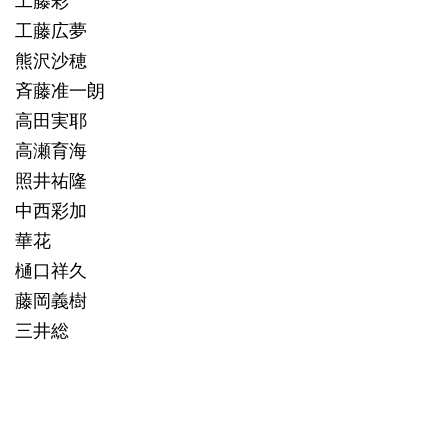
工藤広夢
熊沢沙穂
斉藤准一朗
高田実耶
高瀬育海
照井祐隆
中西彩加
華花
樋口祥久
藤岡義樹
三井総