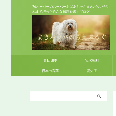
70オーバーのスーパーおばあちゃんまきバッパがこ
れまで培った色んな知恵を書くブログ
劇団四季
宝塚歌劇
日本の言葉
認知症