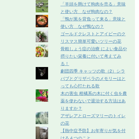
「羊頭を懸けて狗肉を売る」意味
と使い方 なぜ狗肉なの？
「鴨が葱を背負って来る」意味と
使い方 なぜ鴨なの？
ゴールドクレストとアイビーのク
リスマス簡単可愛いツリーの花
骨粗しょう症の治療 によい食品や
摂りたい栄養に付いて考えてみ
る！
劇団四季 キャッツの歌（2）シラ
バブとグリザベラのメモリーはと
っても心打たれる歌
木の害虫 柑橘系の木に付く虫を農
薬を使わないで退治する方法はあ
りますか？
アザレアとローズマリーのトイレ
の花
【熱中症予防】お年寄りが気を付
ける４つのこと