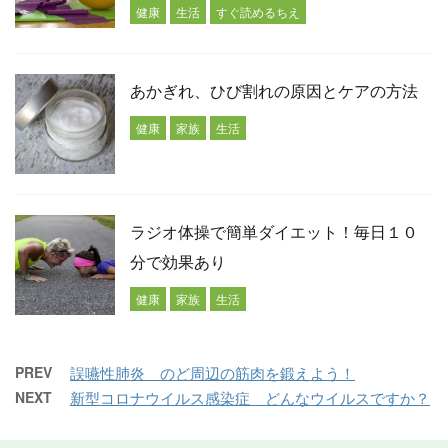
健康
生活
すぐ読めるちえ
あかぎれ、ひび割れの原因とケアの方法
健康
家族
生活
ラジオ体操で簡単ダイエット！毎日１０
分で効果あり
健康
家族
生活
PREV
誤嚥性肺炎 のど周辺の筋肉を鍛えよう！
NEXT
新型コロナウイルス感染症 どんなウイルスですか？