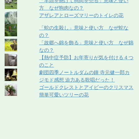
「羊頭を懸けて狗肉を売る」意味と使い
方 なぜ狗肉なの？
アザレアとローズマリーのトイレの花
「蛇の生殺し」意味と使い方 なぜ蛇な
の？
「故郷へ錦を飾る」意味と使い方 なぜ錦
なの？
【熱中症予防】お年寄りが気を付ける４つ
のこと
劇団四季ノートルダムの鐘 寺元健一郎カ
ジモド感想 迫力ある歌唱だった！
ゴールドクレストとアイビーのクリスマス
簡単可愛いツリーの花