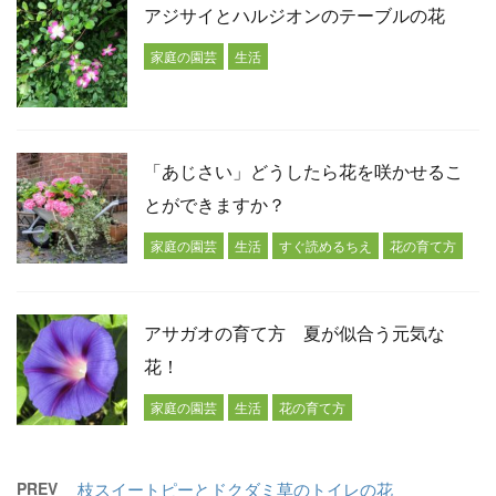
アジサイとハルジオンのテーブルの花
家庭の園芸
生活
「あじさい」どうしたら花を咲かせるこ
とができますか？
家庭の園芸
生活
すぐ読めるちえ
花の育て方
アサガオの育て方 夏が似合う元気な
花！
家庭の園芸
生活
花の育て方
PREV
枝スイートピーとドクダミ草のトイレの花