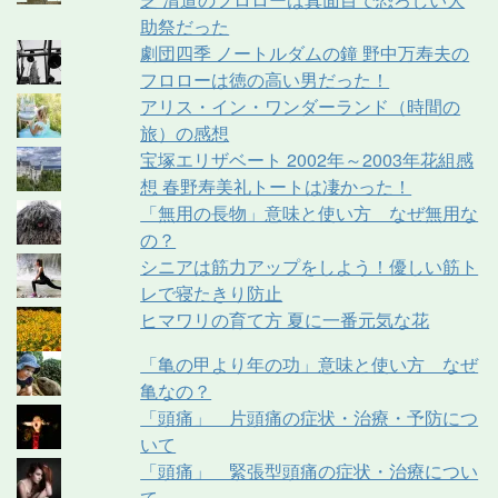
助祭だった
劇団四季 ノートルダムの鐘 野中万寿夫の
フロローは徳の高い男だった！
アリス・イン・ワンダーランド（時間の
旅）の感想
宝塚エリザベート 2002年～2003年花組感
想 春野寿美礼トートは凄かった！
「無用の長物」意味と使い方 なぜ無用な
の？
シニアは筋力アップをしよう！優しい筋ト
レで寝たきり防止
ヒマワリの育て方 夏に一番元気な花
「亀の甲より年の功」意味と使い方 なぜ
亀なの？
「頭痛」 片頭痛の症状・治療・予防につ
いて
「頭痛」 緊張型頭痛の症状・治療につい
て