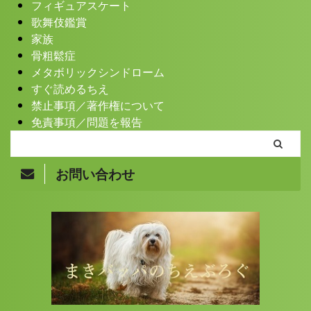
フィギュアスケート
歌舞伎鑑賞
家族
骨粗鬆症
メタボリックシンドローム
すぐ読めるちえ
禁止事項／著作権について
免責事項／問題を報告
お問い合わせ
Copyright© まきバッパのちえぶろぐ , 2026 All Rights
Reserved.