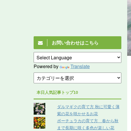
お問い合わせはこちら
Powered by
Translate
本日人気記事トップ10
ダルマギクの育て方 秋に可愛く薄
紫の花を咲かせるお花
ポーチュラカの育て方 春から秋
まで長期に咲く多色が楽しい花