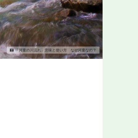
「河童の川流れ」意味と使い方 なぜ河童なの？