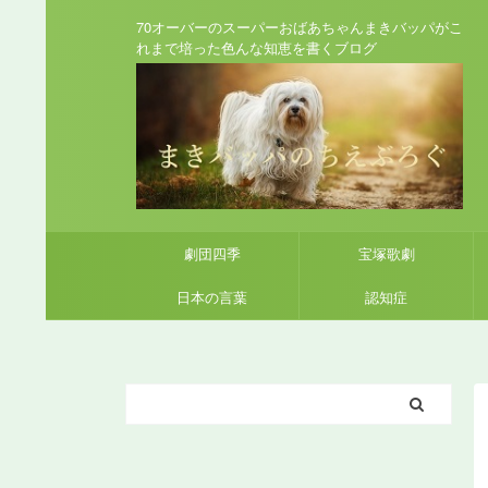
70オーバーのスーパーおばあちゃんまきバッパがこ
れまで培った色んな知恵を書くブログ
劇団四季
宝塚歌劇
日本の言葉
認知症