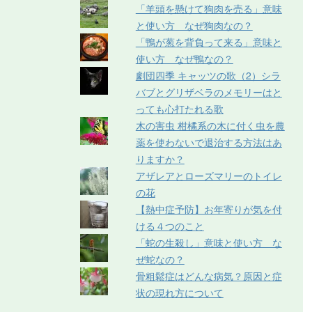
「羊頭を懸けて狗肉を売る」意味
と使い方 なぜ狗肉なの？
「鴨が葱を背負って来る」意味と
使い方 なぜ鴨なの？
劇団四季 キャッツの歌（2）シラ
バブとグリザベラのメモリーはと
っても心打たれる歌
木の害虫 柑橘系の木に付く虫を農
薬を使わないで退治する方法はあ
りますか？
アザレアとローズマリーのトイレ
の花
【熱中症予防】お年寄りが気を付
ける４つのこと
「蛇の生殺し」意味と使い方 な
ぜ蛇なの？
骨粗鬆症はどんな病気？原因と症
状の現れ方について