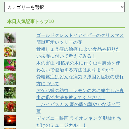
本日人気記事トップ10
ゴールドクレストとアイビーのクリスマス
簡単可愛いツリーの花
骨粗しょう症の治療 によい食品や摂りた
い栄養に付いて考えてみる！
木の害虫 柑橘系の木に付く虫を農薬を使
わないで退治する方法はありますか？
骨粗鬆症はどんな病気？原因と症状の現れ
方について
アゲハ蝶の幼虫 レモンの木に発生した青
虫の退治方法を教えてください！
ハイビスカス 夏の庭の華やかな花と野
菜
ディズニー映画 ライオンキング 動物たち
だけのミュージカル！！