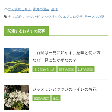
-
すぐ読めるちえ
,
家庭の園芸
,
生活
-
ヤマゴボウ
,
ナツハゼ
,
カヤツリソウ
,
エノコログサ
,
テーブルの花
関連するおすすめ記事
「百聞は一見に如かず」意味と使い方
なぜ一見に如かずなの？
すぐ読めるちえ
日本の言葉
は行の言葉
ジャスミンとツツジのトイレのお花
家庭の園芸
生活