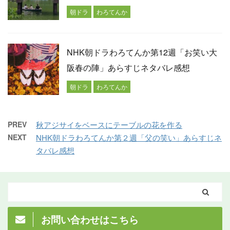
朝ドラ
わろてんか
NHK朝ドラわろてんか第12週「お笑い大
阪春の陣」あらすじネタバレ感想
朝ドラ
わろてんか
PREV
秋アジサイをベースにテーブルの花を作る
NEXT
NHK朝ドラわろてんか第２週「父の笑い」あらすじネ
タバレ感想
お問い合わせはこちら