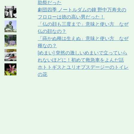
助祭だった
劇団四季 ノートルダムの鐘 野中万寿夫の
フロローは徳の高い男だった！
「仏の顔も三度まで」意味と使い方 なぜ
仏の顔なの？
「蒔かぬ種は生えぬ」意味と使い方 なぜ
種なの？
[めまい] 突然の激しいめまいで立っていら
れないほどに！初めて救急車をよんだ話
ホトトギスとユリオプスデージーのトイレ
の花