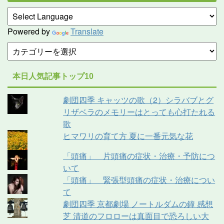
Powered by
Translate
本日人気記事トップ10
劇団四季 キャッツの歌（2）シラバブとグ
リザベラのメモリーはとっても心打たれる
歌
ヒマワリの育て方 夏に一番元気な花
「頭痛」 片頭痛の症状・治療・予防につ
いて
「頭痛」 緊張型頭痛の症状・治療につい
て
劇団四季 京都劇場 ノートルダムの鐘 感想
芝 清道のフロローは真面目で恐ろしい大