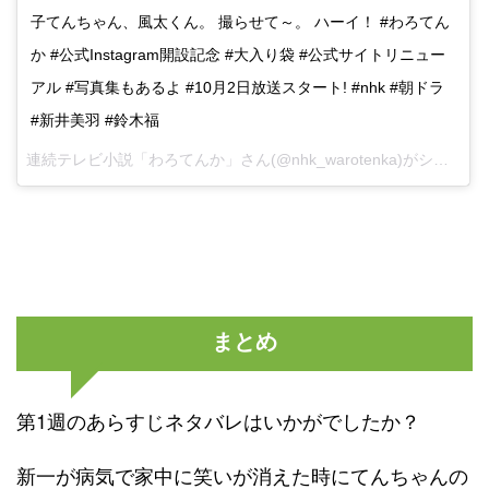
子てんちゃん、風太くん。 撮らせて～。 ハーイ！ #わろてん
か #公式Instagram開設記念 #大入り袋 #公式サイトリニュー
アル #写真集もあるよ #10月2日放送スタート! #nhk #朝ドラ
#新井美羽 #鈴木福
連続テレビ小説「わろてんか」さん(@nhk_warotenka)がシェアした投稿 -
まとめ
第1週のあらすじネタバレはいかがでしたか？
新一が病気で家中に笑いが消えた時にてんちゃんの