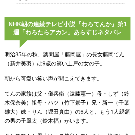
NHK朝の連続テレビ小説『わろてんか』第1
週「わろたらアカン」あらすじネタバレ
明治35年の秋、薬問屋「藤岡屋」の長女藤岡てん
（新井美羽）は9歳の笑い上戸の女の子。
朝から可愛い笑い声が聞こえてきます。
てんの家族は父・儀兵衛（遠藤憲一）母・しず（鈴
木保奈美）祖母・ハツ（竹下景子）兄・新一（千葉
雄大）妹・りん（堀田真由）の6人と、もう1人親類
の男の子風太（鈴木福）がいます。