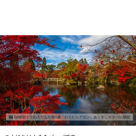
NHK朝ドラわろてんか第1週「わろたらアカン」あらすじネタバレ感想