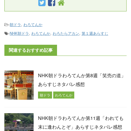
-
朝ドラ
,
わろてんか
-
NHK朝ドラ
,
わろてんか
,
わろたらアカン
,
第１週あらすじ
関連するおすすめ記事
NHK朝ドラわろてんか第8週「笑売の道」
あらすじネタバレ感想
朝ドラ
わろてんか
NHK朝ドラわろてんか第11週「われても
末に逢わんとぞ」あらすじネタバレ感想