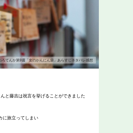
ラわろてんか第9週「女のかんにん袋」あらすじネタバレ感想
ゃんと藤吉は祝言を挙げることができました
カに旅立ってしまい