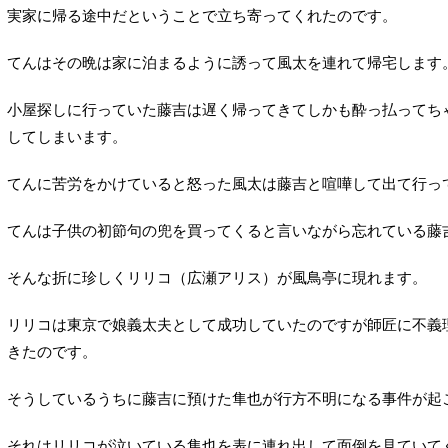
実家に帰る途中だということで立ち寄ってくれたのです。
てんはその晩は家に泊まるように誘って風太を連れて帰宅します
小屋探しに行っていた藤吉は遅く帰ってきてしかも酔っ払ってち
してしまいます。
てんに苦労をかけていると怒った風太は藤吉と喧嘩して出て行っ
てんは子供の初節句の兜を買ってくると言いながら忘れている藤
そんな折に珍しくリリコ（広瀬アリス）が風鳥亭に現れます。
リリコは東京で娘義太夫として成功していたのですが師匠に不義
きたのです。
そうしているうちに藤吉に預けた隼也が行方不明になる事件が起
それはリリコが泣いている隼也を表に連れ出して面倒を見ていて