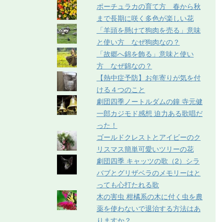
ポーチュラカの育て方 春から秋
まで長期に咲く多色が楽しい花
「羊頭を懸けて狗肉を売る」意味
と使い方 なぜ狗肉なの？
「故郷へ錦を飾る」意味と使い
方 なぜ錦なの？
【熱中症予防】お年寄りが気を付
ける４つのこと
劇団四季ノートルダムの鐘 寺元健
一郎カジモド感想 迫力ある歌唱だ
った！
ゴールドクレストとアイビーのク
リスマス簡単可愛いツリーの花
劇団四季 キャッツの歌（2）シラ
バブとグリザベラのメモリーはと
っても心打たれる歌
木の害虫 柑橘系の木に付く虫を農
薬を使わないで退治する方法はあ
りますか？