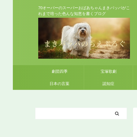
70オーバーのスーパーおばあちゃんまきバッパがこ
れまで培った色んな知恵を書くブログ
劇団四季
宝塚歌劇
日本の言葉
認知症