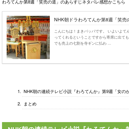
わろてんか第8週「笑売の道」のあらすじネタバレ感想かこちら
NHK朝ドラわろてんか第8週「笑
こんにちは！まきバッパです。 いよいよて
ってくれるということですから寄席に出ても
でも売上の七割を寺ギンに払わ ...
NHK朝の連続テレビ小説『わろてんか』第9週「女の
まとめ