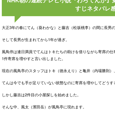
NHK朝の連続テレビ小説『わろてんか』
すじネタバレ
大正3年の春にてん（葵わかな）と藤吉（松坂桃李）の間に長男
そして長男が生まれてから1年が過ぎ。
風鳥停は連日満員でてんはトキたちの助けを借りながら寄席の仕
1件寄席を増やすと言い出しました。
現在の風鳥亭のスタッフはトキ（徳永えり）と亀井（内場勝則）
てんは今でも手が足りていない状態なのに寄席を増やしてどうす
しかし藤吉は2件目の小屋探しを始めました。
そんな中、風太（濱田岳）が風鳥亭に現れます。