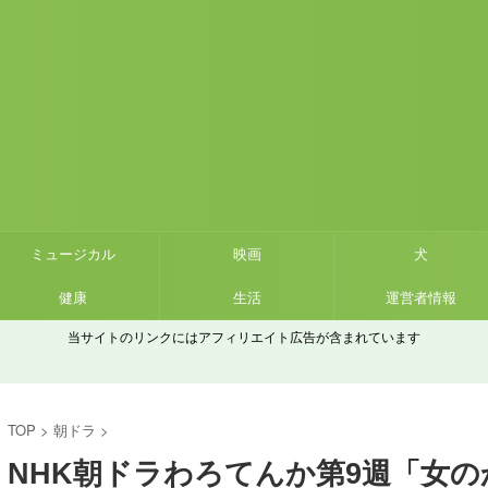
ミュージカル
映画
犬
健康
生活
運営者情報
当サイトのリンクにはアフィリエイト広告が含まれています
TOP
>
朝ドラ
>
NHK朝ドラわろてんか第9週「女