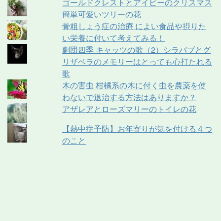
ゴールドクレストとアイビーのクリスマス
簡単可愛いツリーの花
骨粗しょう症の治療 によい食品や摂りた
い栄養に付いて考えてみる！
劇団四季 キャッツの歌（2）シラバブとグ
リザベラのメモリーはとっても心打たれる
歌
木の害虫 柑橘系の木に付く虫を農薬を使
わないで退治する方法はありますか？
アザレアとローズマリーのトイレの花
【熱中症予防】お年寄りが気を付ける４つ
のこと