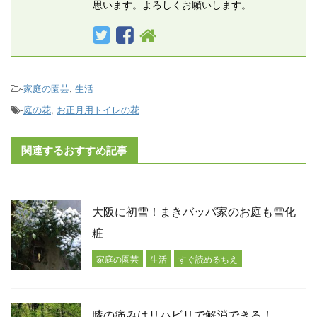
思います。よろしくお願いします。
-
家庭の園芸
,
生活
-
庭の花
,
お正月用トイレの花
関連するおすすめ記事
大阪に初雪！まきバッパ家のお庭も雪化
粧
家庭の園芸
生活
すぐ読めるちえ
膝の痛みはリハビリで解消できる！