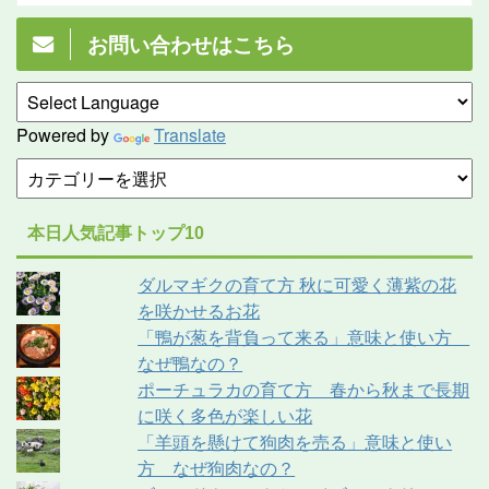
お問い合わせはこちら
Powered by
Translate
本日人気記事トップ10
ダルマギクの育て方 秋に可愛く薄紫の花
を咲かせるお花
「鴨が葱を背負って来る」意味と使い方
なぜ鴨なの？
ポーチュラカの育て方 春から秋まで長期
に咲く多色が楽しい花
「羊頭を懸けて狗肉を売る」意味と使い
方 なぜ狗肉なの？