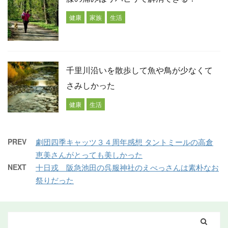
健康
家族
生活
千里川沿いを散歩して魚や鳥が少なくて
さみしかった
健康
生活
PREV
劇団四季キャッツ３４周年感想 タントミールの高倉
恵美さんがとっても美しかった
NEXT
十日戎 阪急池田の呉服神社のえべっさんは素朴なお
祭りだった