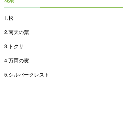
花材
1.松
2.南天の葉
3.トクサ
4.万両の実
5.シルバークレスト