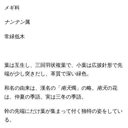
メギ科
属
ナンテン
常緑低木
葉は互生し、
三回羽状複葉で、小葉は広披針形で先
端が少し突きだし、革質で深い緑色。
和名の由来は、漢名の「
燭」の略。
の花
南天
南天
は、仲夏の季語。実は三冬の季語。
幹の先端にだけ葉が集まって付く独特の姿をしてい
る。