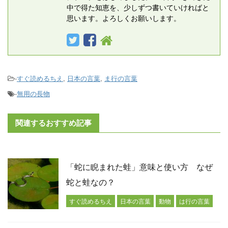
中で得た知恵を、少しずつ書いていければと
思います。よろしくお願いします。
-
すぐ読めるちえ
,
日本の言葉
,
ま行の言葉
-
無用の長物
関連するおすすめ記事
「蛇に睨まれた蛙」意味と使い方 なぜ
蛇と蛙なの？
すぐ読めるちえ
日本の言葉
動物
は行の言葉