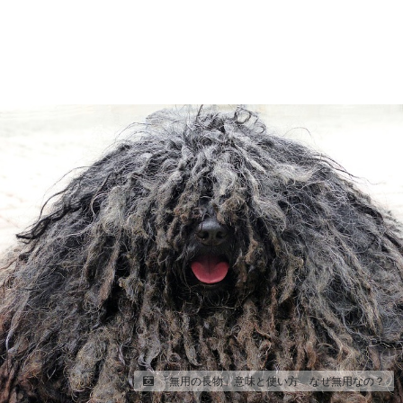
「無用の長物」意味と使い方 なぜ無用なの？