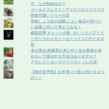
方 なぜ狗肉なの？
ゴールドクレストとアイビーのクリスマス
簡単可愛いツリーの花
骨粗しょう症の治療 によい食品や摂りた
い栄養に付いて考えてみる！
劇団四季 キャッツの歌（2）シラバブとグ
リザベラのメモリーはとっても心打たれる
歌
木の害虫 柑橘系の木に付く虫を農薬を使
わないで退治する方法はありますか？
アザレアとローズマリーのトイレの花
【熱中症予防】お年寄りが気を付ける４つ
のこと