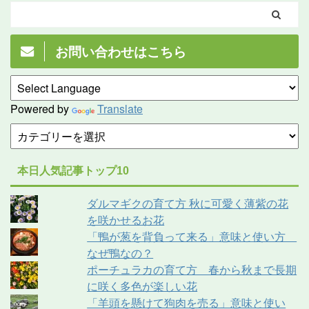
お問い合わせはこちら
Powered by
Translate
本日人気記事トップ10
ダルマギクの育て方 秋に可愛く薄紫の花
を咲かせるお花
「鴨が葱を背負って来る」意味と使い方
なぜ鴨なの？
ポーチュラカの育て方 春から秋まで長期
に咲く多色が楽しい花
「羊頭を懸けて狗肉を売る」意味と使い