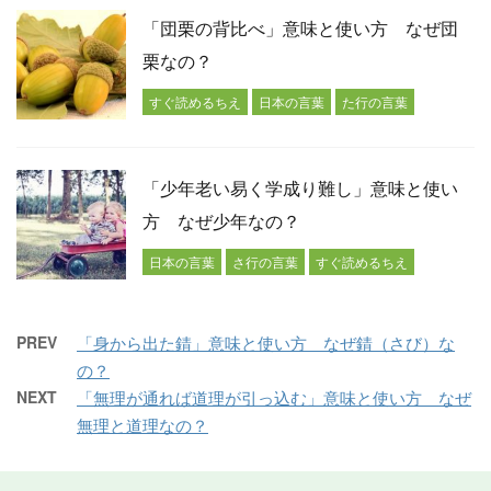
「団栗の背比べ」意味と使い方 なぜ団
栗なの？
すぐ読めるちえ
日本の言葉
た行の言葉
「少年老い易く学成り難し」意味と使い
方 なぜ少年なの？
日本の言葉
さ行の言葉
すぐ読めるちえ
PREV
「身から出た錆」意味と使い方 なぜ錆（さび）な
の？
NEXT
「無理が通れば道理が引っ込む」意味と使い方 なぜ
無理と道理なの？