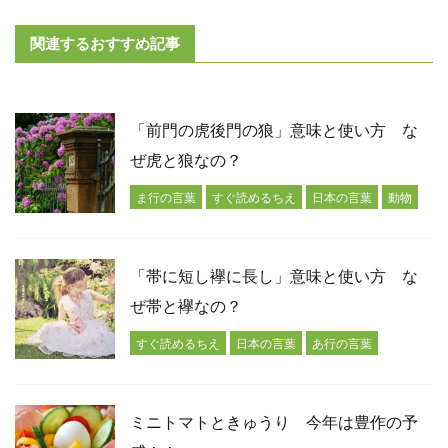
関連するおすすめ記事
「前門の虎後門の狼」意味と使い方 な
ぜ虎と狼なの？
ま行の言葉
すぐ読めるちえ
日本の言葉
動物
「帯に短し襷に長し」意味と使い方 な
ぜ帯と襷なの？
すぐ読めるちえ
日本の言葉
あ行の言葉
ミニトマトときゅうり 今年は豊作の予