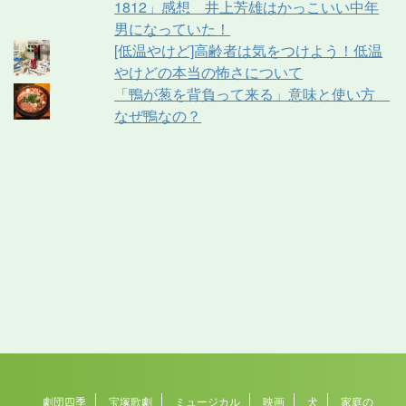
1812」感想 井上芳雄はかっこいい中年
男になっていた！
[低温やけど]高齢者は気をつけよう！低温
やけどの本当の怖さについて
「鴨が葱を背負って来る」意味と使い方
なぜ鴨なの？
劇団四季
宝塚歌劇
ミュージカル
映画
犬
家庭の