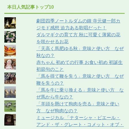
本日人気記事トップ10
劇団四季ノートルダムの鐘 寺元健一郎カ
ジモド感想 迫力ある歌唱だった！
ダルマギクの育て方 秋に可愛く薄紫の花
を咲かせるお花
「天高く馬肥ゆる秋」意味と使い方 なぜ
秋なの？
赤ちゃん 初めての行事 お食い初め 初誕生
初節句のこと
「馬を得て鞭を失う」意味と使い方 なぜ
鞭を失うの？
「馬を牛に乗り換える」意味と使い方 な
ぜ馬から牛なの？
「羊頭を懸けて狗肉を売る」意味と使い
方 なぜ狗肉なの？
ミュージカル 「ナターシャ・ピエール・
アンド・ザ・グレート・コメット・オブ・